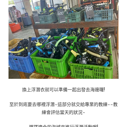
換上浮潛衣就可以準備一起出發去海邊囉!
至於到底要去哪裡浮潛~這部分就交給專業的教練~~教
練會評估當天的狀況~
選擇適合的海域來進行浮潛活動喔!