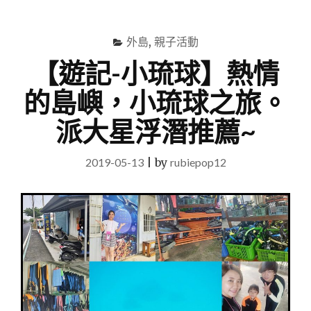
尋
Menu
關
鍵
外島
,
親子活動
字
【遊記-小琉球】熱情
的島嶼，小琉球之旅。
派大星浮潛推薦~
2019-05-13
|
by
rubiepop12