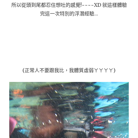
所以從頭到尾都忍住想吐的感覺!~~~~XD 就這樣體驗
完這一次特別的浮潛經驗…
(正常人不要跟我比，我體質虛弱ㄚㄚㄚㄚ)