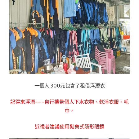
一個人 300元包含了租借浮潛衣
記得來浮潛~~~自行攜帶個人下水衣物、乾淨衣服、毛
巾，
近視者建議使用拋棄式隱形眼鏡