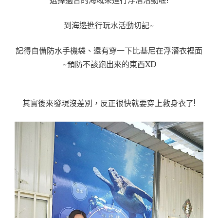
到海邊進行玩水活動切記~
記得自備防水手機袋、還有穿一下比基尼在浮潛衣裡面
~預防不該跑出來的東西XD
其實後來發現沒差別，反正很快就要穿上救身衣了!