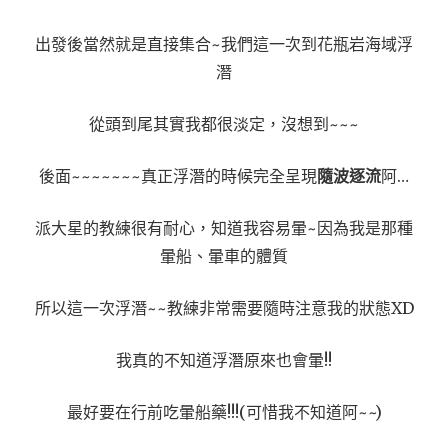
出發後當然就是直接集合~我們這一次到花瓶岩海域浮
潛
從頭到尾其實我都很淡定，沒想到~~~
後面~~~~~~~真正浮潛的時候完全呈現
隨波逐流
阿…
派大星的教練很有耐心，知道我容易暈~因為我是那種
暈船、暈車的體質
所以這一次浮潛~~教練非常需要隨時注意我的狀態XD
我真的不知道浮潛原來也會暈!!
最好要在行前吃暈船藥!!!(可惜我不知道阿~~)