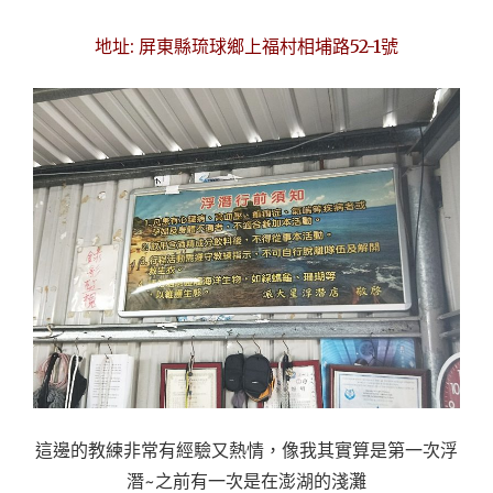
地址: 屏東縣琉球鄉上福村相埔路52-1號
這邊的教練非常有經驗又熱情，像我其實算是第一次浮
潛~之前有一次是在澎湖的淺灘