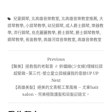
兒童鋼琴
,
北高雄音樂教室
,
北高雄音樂教室推薦
,
大
提琴教學
,
小提琴教學
,
幼兒鋼琴
,
成人爵士鋼琴
,
樂器教
學
,
流行鋼琴
,
烏克麗麗教學
,
爵士鋼琴
,
爵士鋼琴教學
,
鋼琴教學
,
長笛教學
,
高雄河堤音樂教室
,
高雄音樂教室
文
Previous
章
【醫美】拯救我的老鬆垂 ∥ 鈴鐺線(少女線)埋線拉提
導
超緊緻–第三代-塑立愛立提線讓我的垂臉UP UP
Next
覽
【高雄美髮】絕美的文青輕工業風格 – 尤拿hair
salon ~ 完美極致護髮和染髮記錄文。