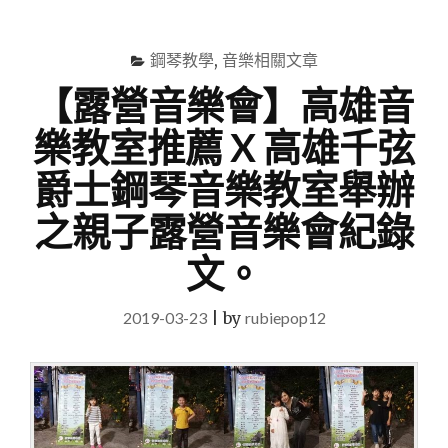
尋
Menu
關
鍵
鋼琴教學
,
音樂相關文章
字
【露營音樂會】高雄音
樂教室推薦 X 高雄千弦
爵士鋼琴音樂教室舉辦
之親子露營音樂會紀錄
文。
2019-03-23
|
by
rubiepop12