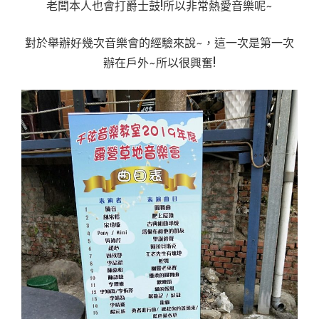
老闆本人也會打爵士鼓!所以非常熱愛音樂呢~
對於舉辦好幾次音樂會的經驗來說~，這一次是第一次
辦在戶外~所以很興奮!