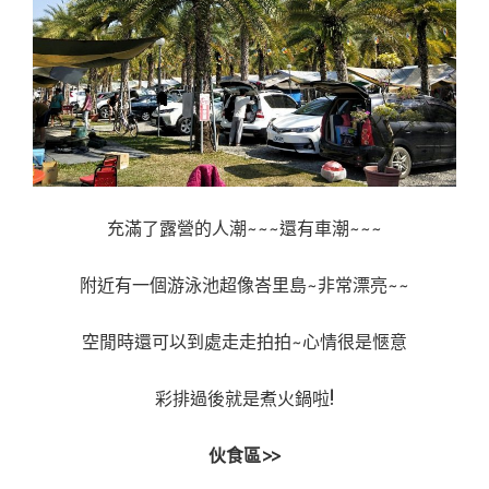
充滿了露營的人潮~~~還有車潮~~~
附近有一個游泳池超像峇里島~非常漂亮~~
空閒時還可以到處走走拍拍~心情很是愜意
彩排過後就是煮火鍋啦!
伙食區>>