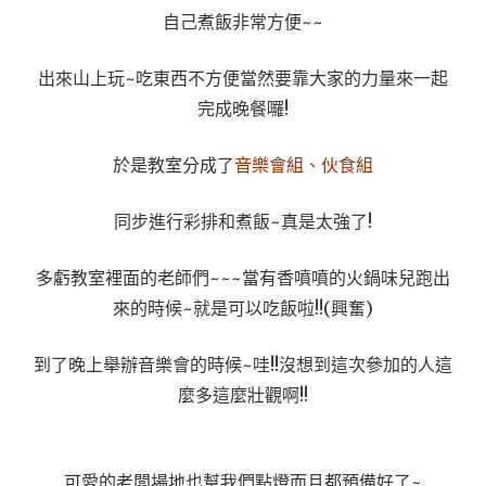
自己煮飯非常方便~~
出來山上玩~吃東西不方便當然要靠大家的力量來一起
完成晚餐囉!
於是教室分成了
音樂會組、伙食組
同步進行彩排和煮飯~真是太強了!
多虧教室裡面的老師們~~~當有香噴噴的火鍋味兒跑出
來的時候~就是可以吃飯啦!!(興奮)
到了晚上舉辦音樂會的時候~哇!!沒想到這次參加的人這
麼多這麼壯觀啊!!
可愛的老闆場地也幫我們點燈而且都預備好了~