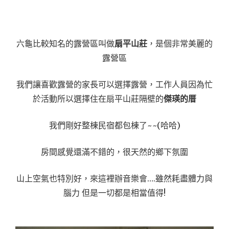
六龜比較知名的露營區叫做
扇平山莊
，是個非常美麗的
露營區
我們讓喜歡露營的家長可以選擇露營，工作人員因為忙
於活動所以選擇住在扇平山莊隔壁的
傑瑛的厝
我們剛好整棟民宿都包棟了~~(哈哈)
房間感覺還滿不錯的，很天然的鄉下氛圍
山上空氣也特別好，來這裡辦音樂會….雖然耗盡體力與
腦力 但是一切都是相當值得!