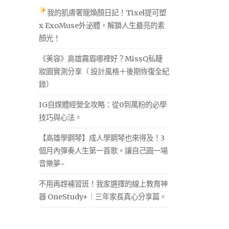
我的肌膚奢寵煥顏日記！Tixel提可塑
x ExoMuse外泌體，解鎖人生最亮的素
顏光！
《美容》高雄霧眉哪裡好？MissQ私睫
妝園實測分享（ 設計風格＋後期恢復全紀
錄）
IG自媒體經營全攻略：從0到萬粉的必學
技巧與心法。
【高雄學鋼琴】成人學鋼琴也來得及！3
個月內彈奏人生第一首歌。讓自己圓一場
音樂夢~
不用再趕補習班！我家選擇的線上教育神
器 OneStudy+｜三年家長真心分享篇。