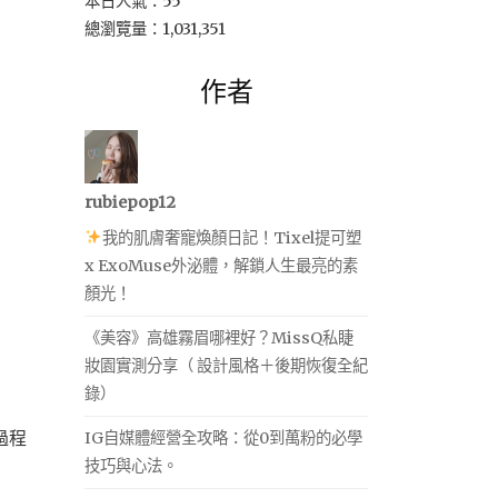
本日人氣：55
總瀏覽量：1,031,351
作者
rubiepop12
我的肌膚奢寵煥顏日記！Tixel提可塑
x ExoMuse外泌體，解鎖人生最亮的素
顏光！
《美容》高雄霧眉哪裡好？MissQ私睫
妝園實測分享（ 設計風格＋後期恢復全紀
錄）
過程
IG自媒體經營全攻略：從0到萬粉的必學
技巧與心法。