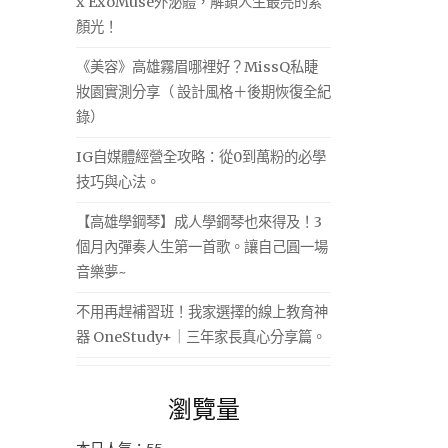
x ExoMuse外泌體，解鎖人生最亮的素
顏光！
《美容》高雄霧眉哪裡好？MissQ私睫
妝園實測分享（ 設計風格＋後期恢復全紀
錄）
IG自媒體經營全攻略：從0到萬粉的必學
技巧與心法。
【高雄學鋼琴】成人學鋼琴也來得及！3
個月內彈奏人生第一首歌。讓自己圓一場
音樂夢~
不用再趕補習班！我家選擇的線上教育神
器 OneStudy+｜三年家長真心分享篇。
瀏覽量