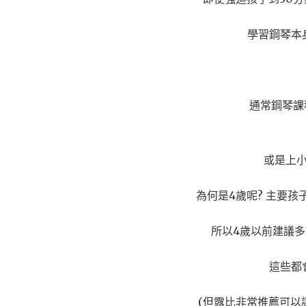
學習鋼琴本
通常鋼琴課
或是上
為何是4歲呢? 主要
所以4歲以前建議
這些都
(但露比非常推薦可以