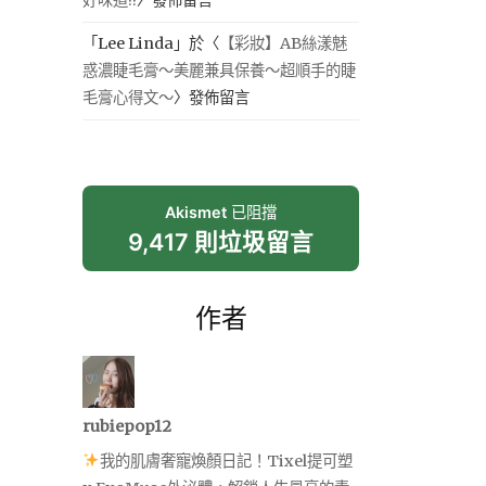
「
Lee Linda
」於〈
【彩妝】AB絲漾魅
惑濃睫毛膏～美麗兼具保養～超順手的睫
毛膏心得文～
〉發佈留言
Akismet
已阻擋
9,417 則垃圾留言
作者
rubiepop12
我的肌膚奢寵煥顏日記！Tixel提可塑