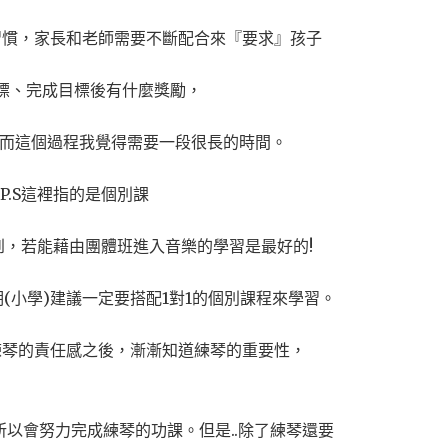
習慣，家長和老師需要不斷配合來『要求』孩子
標、完成目標後有什麼獎勵，
~而這個過程我覺得需要一段很長的時間。
P.S這裡指的是個別課
到，若能藉由團體班進入音樂的學習是最好的!
(小學)建議一定要搭配1對1的個別課程來學習。
練琴的責任感之後，漸漸知道練琴的重要性，
以會努力完成練琴的功課。但是..除了練琴還要