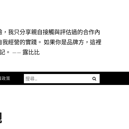
驗，我只分享親自接觸與評估過的合作內
自我經營的實踐。 如果你是品牌方，這裡
。 —— 露比比
搜
Menu
權政策
尋
關
鍵
字:
觀