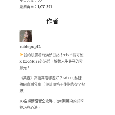
本日人氣：55
總瀏覽量：1,031,351
作者
rubiepop12
我的肌膚奢寵煥顏日記！Tixel提可塑
x ExoMuse外泌體，解鎖人生最亮的素
顏光！
《美容》高雄霧眉哪裡好？MissQ私睫
妝園實測分享（ 設計風格＋後期恢復全紀
錄）
IG自媒體經營全攻略：從0到萬粉的必學
技巧與心法。