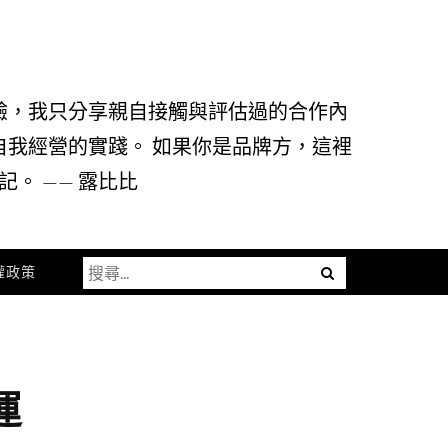
驗，我只分享親自接觸與評估過的合作內
自我經營的實踐。 如果你是品牌方，這裡
。 —— 露比比
搜
Menu
權政策
尋
關
鍵
字:
運