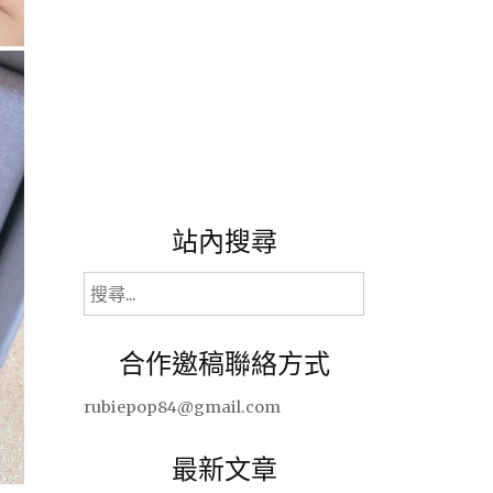
站內搜尋
搜
尋
關
合作邀稿聯絡方式
鍵
字:
rubiepop84@gmail.com
最新文章