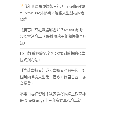
我的肌膚奢寵煥顏日記！Tixel提可塑
x ExoMuse外泌體，解鎖人生最亮的素
顏光！
《美容》高雄霧眉哪裡好？MissQ私睫
妝園實測分享（ 設計風格＋後期恢復全紀
錄）
IG自媒體經營全攻略：從0到萬粉的必學
技巧與心法。
【高雄學鋼琴】成人學鋼琴也來得及！3
個月內彈奏人生第一首歌。讓自己圓一場
音樂夢~
不用再趕補習班！我家選擇的線上教育神
器 OneStudy+｜三年家長真心分享篇。