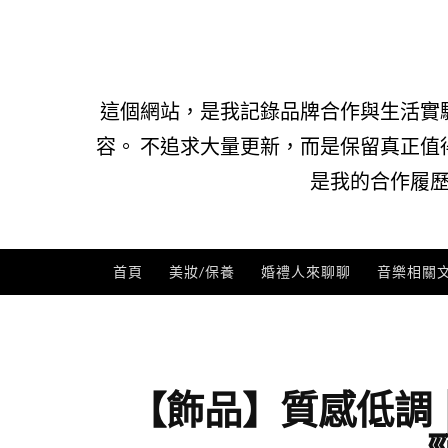
Skip
to
content
這個網站，是我記錄品牌合作與生活實
容。 不追求大量更新，而是保留真正值
是我的合作履歷
首頁
美妝/保養
婚禮人來聊聊
音樂相關
【飾品】質感低調 │