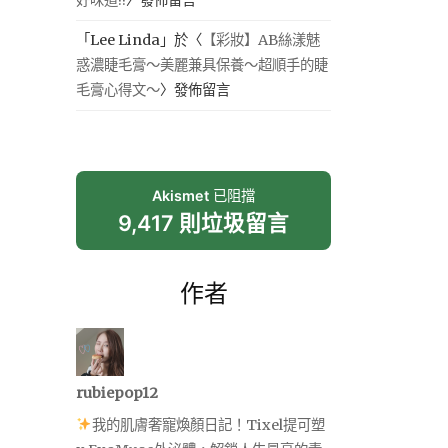
「
Lee Linda
」於〈
【彩妝】AB絲漾魅
惑濃睫毛膏～美麗兼具保養～超順手的睫
毛膏心得文～
〉發佈留言
Akismet
已阻擋
9,417 則垃圾留言
作者
rubiepop12
我的肌膚奢寵煥顏日記！Tixel提可塑