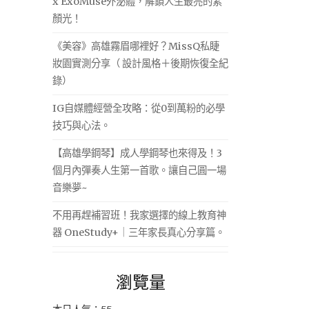
x ExoMuse外泌體，解鎖人生最亮的素
顏光！
《美容》高雄霧眉哪裡好？MissQ私睫
妝園實測分享（ 設計風格＋後期恢復全紀
錄）
IG自媒體經營全攻略：從0到萬粉的必學
技巧與心法。
【高雄學鋼琴】成人學鋼琴也來得及！3
個月內彈奏人生第一首歌。讓自己圓一場
音樂夢~
不用再趕補習班！我家選擇的線上教育神
器 OneStudy+｜三年家長真心分享篇。
瀏覽量