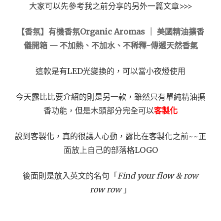
大家可以先參考我之前分享的另外一篇文章>>>
【香氛】有機香氛Organic Aromas ｜ 美國精油擴香
儀開箱 — 不加熱、不加水、不稀釋-傳遞天然香氣
這款是有LED光變換的，可以當小夜燈使用
今天露比比要介紹的則是另一款，雖然只有單純精油擴
香功能，但是木頭部分完全可以
客製化
說到客製化，真的很讓人心動，露比在客製化之前~~正
面放上自己的部落格LOGO
後面則是放入英文的名句「
Find your flow & row
row row
​ 」