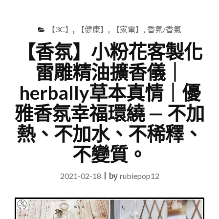
尋
Menu
關
鍵
【3C】
,
【健康】
,
【家電】
,
香氛/香氣
字
【香氛】小粉花客製化
雷雕精油擴香儀｜
herbally草本真情｜優
雅香氛幸福環繞 — 不加
熱、不加水、不稀釋、
不變質。
2021-02-18
|
by
rubiepop12