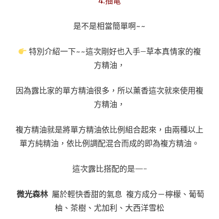
4.插電
是不是相當簡單啊~~
特別介紹一下~~這次剛好也入手–草本真情家的複
方精油，
因為露比家的單方精油很多，所以薰香這次就來使用複
方精油，
複方精油就是將單方精油依比例組合起來，由兩種以上
單方純精油，依比例調配混合而成的即為複方精油。
這次露比搭配的是—-
微光森林
屬於輕快香甜的氣息 複方成分－檸檬、葡萄
柚、茶樹、尤加利、大西洋雪松