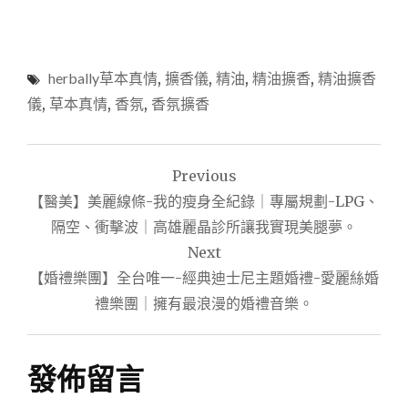
herbally草本真情
,
擴香儀
,
精油
,
精油擴香
,
精油擴香
儀
,
草本真情
,
香氛
,
香氛擴香
文
Previous
章
【醫美】美麗線條-我的瘦身全紀錄｜專屬規劃-LPG、
導
隔空、衝擊波｜高雄麗晶診所讓我實現美腿夢。
Next
覽
【婚禮樂團】全台唯一-經典迪士尼主題婚禮-愛麗絲婚
禮樂團｜擁有最浪漫的婚禮音樂。
發佈留言