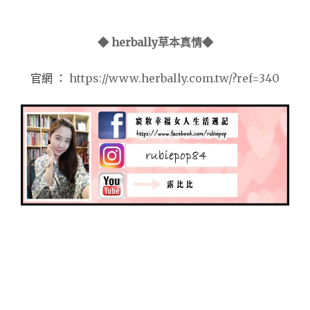
◆ herbally草本真情◆
官網 ：
https://www.herbally.com.tw/?ref=340