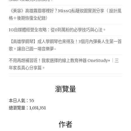
《美容》高雄霧眉哪裡好？MissQ私睫妝園實測分享（ 設計風
格＋後期恢復全紀錄）
IG自媒體經營全攻略：從0到萬粉的必學技巧與心法。
【高雄學鋼琴】成人學鋼琴也來得及！3個月內彈奏人生第一首
歌。讓自己圓一場音樂夢~
不用再趕補習班！我家選擇的線上教育神器 OneStudy+｜三
年家長真心分享篇。
瀏覽量
本日人氣：55
總瀏覽量：1,031,351
作者