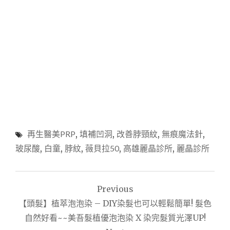
再生醫美PRP
,
填補凹洞
,
改善脖頸紋
,
無痕魔法針
,
玻尿酸
,
白童
,
脖紋
,
薇貝拉50
,
高雄麗晶診所
,
麗晶診所
文
Previous
章
【頭髮】植萃泡泡染 – DIY染髮也可以輕鬆簡單! 髮色
導
自然好看~~美吾髮植優泡泡染 X 染完髮質光澤UP!