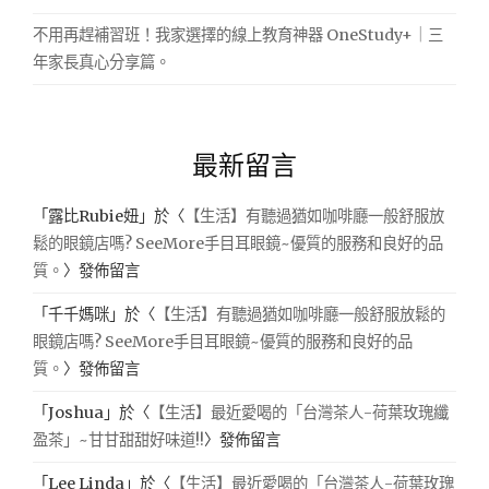
不用再趕補習班！我家選擇的線上教育神器 OneStudy+｜三
年家長真心分享篇。
最新留言
「
露比Rubie妞
」於〈
【生活】有聽過猶如咖啡廳一般舒服放
鬆的眼鏡店嗎? SeeMore手目耳眼鏡~優質的服務和良好的品
質。
〉發佈留言
「
千千媽咪
」於〈
【生活】有聽過猶如咖啡廳一般舒服放鬆的
眼鏡店嗎? SeeMore手目耳眼鏡~優質的服務和良好的品
質。
〉發佈留言
「
Joshua
」於〈
【生活】最近愛喝的「台灣茶人-荷葉玫瑰纖
盈茶」~甘甘甜甜好味道!!
〉發佈留言
「
Lee Linda
」於〈
【生活】最近愛喝的「台灣茶人-荷葉玫瑰