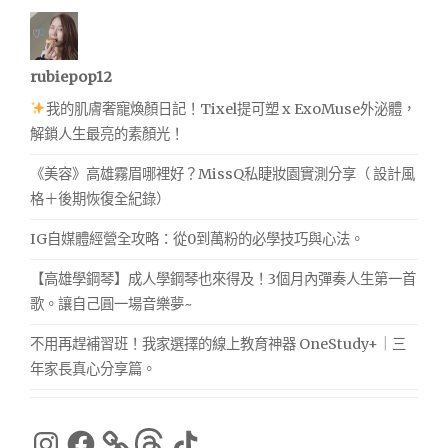
rubiepop12
我的肌膚奢寵煥顏日記！Tixel提可塑 x ExoMuse外泌體，
解鎖人生最亮的素顏光！
《美容》高雄霧眉哪裡好？MissQ私睫妝園實測分享（ 設計風
格＋後期恢復全紀錄）
IG自媒體經營全攻略：從0到萬粉的必學技巧與心法。
【高雄學鋼琴】成人學鋼琴也來得及！3個月內彈奏人生第一首
歌。讓自己圓一場音樂夢~
不用再趕補習班！我家選擇的線上教育神器 OneStudy+｜三
年家長真心分享篇。
Instagram
Facebook
Threads
TikTok