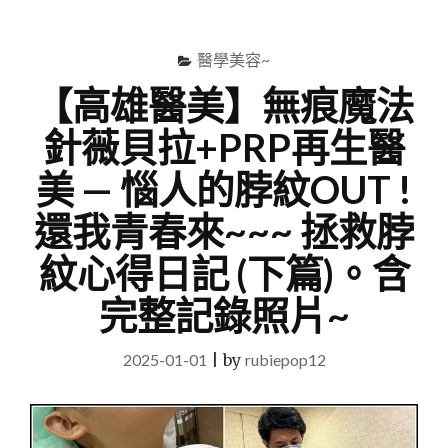
尋
Menu
關
鍵
醫學美容~
字
【高雄醫美】無痕魔法
針薇貝拉+PRP再生醫
美 — 惱人的脖紋OUT !
還我青春來~~~ 拯救脖
紋心得日記 (下篇)。含
完整記錄照片~
2025-01-01
|
by
rubiepop12