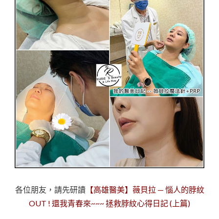
各位朋友，請先研讀
【高雄醫美】薇貝拉 — 惱人的脖紋
OUT ! 還我青春來~~~ 拯救脖紋心得日記 (上篇)