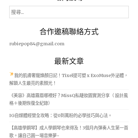
搜
尋
關
合作邀稿聯絡方式
鍵
字:
rubiepop84@gmail.com
最新文章
我的肌膚奢寵煥顏日記！Tixel提可塑 x ExoMuse外泌體，
解鎖人生最亮的素顏光！
《美容》高雄霧眉哪裡好？MissQ私睫妝園實測分享（ 設計風
格＋後期恢復全紀錄）
IG自媒體經營全攻略：從0到萬粉的必學技巧與心法。
【高雄學鋼琴】成人學鋼琴也來得及！3個月內彈奏人生第一首
歌。讓自己圓一場音樂夢~