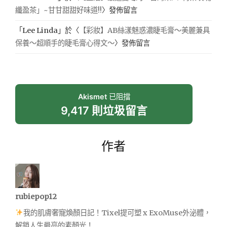
纖盈茶」~甘甘甜甜好味道!!
〉發佈留言
「
Lee Linda
」於〈
【彩妝】AB絲漾魅惑濃睫毛膏～美麗兼具
保養～超順手的睫毛膏心得文～
〉發佈留言
Akismet
已阻擋
9,417 則垃圾留言
作者
rubiepop12
我的肌膚奢寵煥顏日記！Tixel提可塑 x ExoMuse外泌體，
解鎖人生最亮的素顏光！