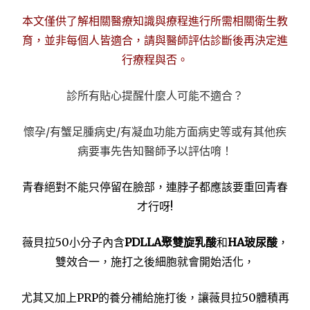
本文僅供了解相關醫療知識與療程進行所需相關衛生教
育，並非每個人皆適合，請與醫師評估診斷後再決定進
行療程與否。
診所有貼心提醒什麼人可能不適合？
懷孕/有蟹足腫病史/有凝血功能方面病史等或有其他疾
病要事先告知醫師予以評估唷！
青春絕對不能只停留在臉部，連脖子都應該要重回青春
才行呀!
薇貝拉50小分子內含
PDLLA聚雙旋乳酸
和
HA玻尿酸
，
雙效合一，施打之後細胞就會開始活化，
尤其又加上PRP的養分補給施打後，讓薇貝拉50體積再