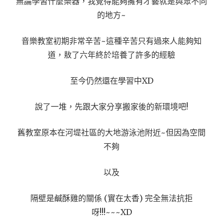
無論學習什麼樂器，我覺得能夠擁有才藝就是與眾不同
的地方~
音樂教室初期非常辛苦~這種辛苦只有過來人能夠知
道，敖了六年終於培養了許多的經驗
至今仍然還在學習中XD
說了一堆，先跟大家分享搬家後的新環境吧!
舊教室原本在河堤社區的大地游泳池附近~但因為空間
不夠
以及
隔壁是鹹酥雞的關係 (實在太香) 完全無法抗拒
呀!!!~~~XD