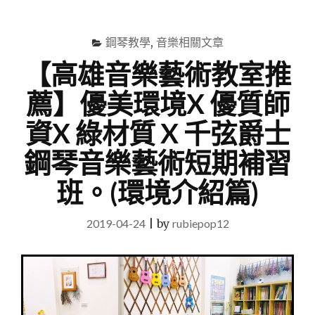
尋
Menu
關
鍵
鋼琴教學
,
音樂相關文章
字
【高雄音樂藝術教室推
薦】優美環境X 優質師
資X 綠材質 X 千弦爵士
鋼琴音樂藝術短期補習
班。(環境介紹篇)
2019-04-24
|
by
rubiepop12