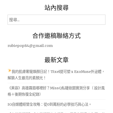
站內搜尋
搜
尋
關
合作邀稿聯絡方式
鍵
字:
rubiepop84@gmail.com
最新文章
我的肌膚奢寵煥顏日記！Tixel提可塑 x ExoMuse外泌體，
解鎖人生最亮的素顏光！
《美容》高雄霧眉哪裡好？MissQ私睫妝園實測分享（ 設計風
格＋後期恢復全紀錄）
IG自媒體經營全攻略：從0到萬粉的必學技巧與心法。