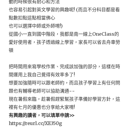
動的時候很有耐心和方法
也容易引起對英文學習的興趣呢! (而且不分科目都是看
點數扣點這點相當佛心
也可以選擇中師或外師唷!)
從國小一直到國中階段，我都是南一線上OneClass的
愛好使用者，孩子透過線上學習，家長可以省去舟車勞
頓
把時間用來寫學校作業、完成該加強的部分，這樣在時
間運用上我自己覺得有效率多了!
想要加強隨時可以跟老師約，而且孩子學習上有任何問
題也有輔導老師可以協助溝通~~
現在暑假來臨，趁暑假趕緊幫孩子準備好學習方針，這
裡有七月的優惠也分享給大家唷!
有興趣的讀者，可以填單申請>>
https://reurl.cc/XE350g