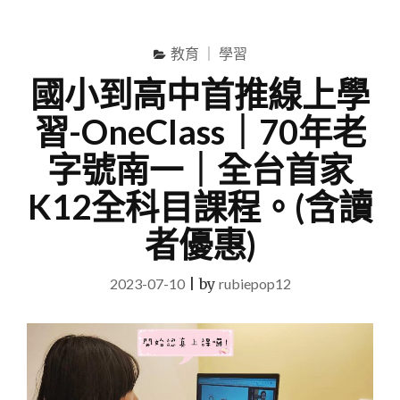
尋
Menu
關
鍵
教育 ｜ 學習
字
國小到高中首推線上學
習-OneClass｜70年老
字號南一｜全台首家
K12全科目課程。(含讀
者優惠)
2023-07-10
|
by
rubiepop12