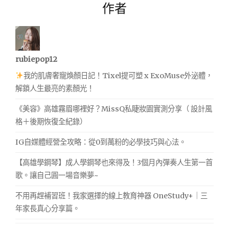
作者
rubiepop12
我的肌膚奢寵煥顏日記！Tixel提可塑 x ExoMuse外泌體，
解鎖人生最亮的素顏光！
《美容》高雄霧眉哪裡好？MissQ私睫妝園實測分享（ 設計風
格＋後期恢復全紀錄）
IG自媒體經營全攻略：從0到萬粉的必學技巧與心法。
【高雄學鋼琴】成人學鋼琴也來得及！3個月內彈奏人生第一首
歌。讓自己圓一場音樂夢~
不用再趕補習班！我家選擇的線上教育神器 OneStudy+｜三
年家長真心分享篇。