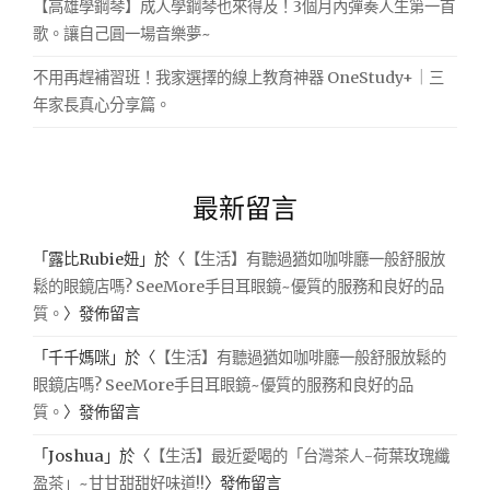
【高雄學鋼琴】成人學鋼琴也來得及！3個月內彈奏人生第一首
歌。讓自己圓一場音樂夢~
不用再趕補習班！我家選擇的線上教育神器 OneStudy+｜三
年家長真心分享篇。
最新留言
「
露比Rubie妞
」於〈
【生活】有聽過猶如咖啡廳一般舒服放
鬆的眼鏡店嗎? SeeMore手目耳眼鏡~優質的服務和良好的品
質。
〉發佈留言
「
千千媽咪
」於〈
【生活】有聽過猶如咖啡廳一般舒服放鬆的
眼鏡店嗎? SeeMore手目耳眼鏡~優質的服務和良好的品
質。
〉發佈留言
「
Joshua
」於〈
【生活】最近愛喝的「台灣茶人-荷葉玫瑰纖
盈茶」~甘甘甜甜好味道!!
〉發佈留言