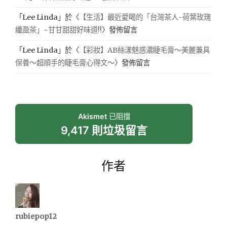
「
Lee Linda
」於〈
【生活】最近愛喝的「台灣茶人-荷葉玫瑰
纖盈茶」~甘甘甜甜好味道!!
〉發佈留言
「
Lee Linda
」於〈
【彩妝】AB絲漾魅惑濃睫毛膏～美麗兼具
保養～超順手的睫毛膏心得文～
〉發佈留言
Akismet
已阻擋
9,417 則垃圾留言
作者
rubiepop12