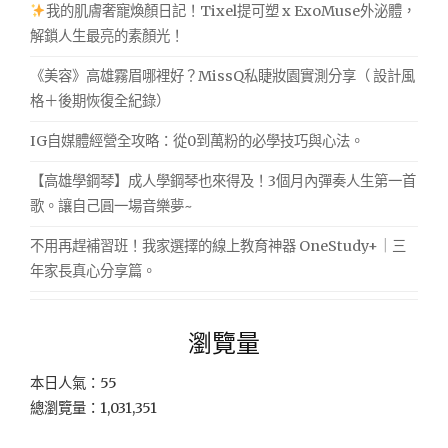
我的肌膚奢寵煥顏日記！Tixel提可塑 x ExoMuse外泌體，
解鎖人生最亮的素顏光！
《美容》高雄霧眉哪裡好？MissQ私睫妝園實測分享（ 設計風
格＋後期恢復全紀錄）
IG自媒體經營全攻略：從0到萬粉的必學技巧與心法。
【高雄學鋼琴】成人學鋼琴也來得及！3個月內彈奏人生第一首
歌。讓自己圓一場音樂夢~
不用再趕補習班！我家選擇的線上教育神器 OneStudy+｜三
年家長真心分享篇。
瀏覽量
本日人氣：55
總瀏覽量：1,031,351