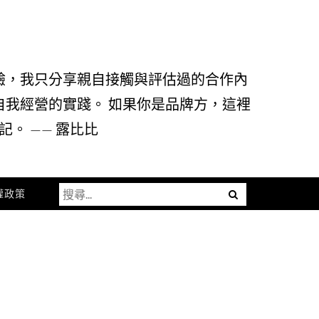
驗，我只分享親自接觸與評估過的合作內
自我經營的實踐。 如果你是品牌方，這裡
。 —— 露比比
搜
Menu
權政策
尋
關
鍵
字: