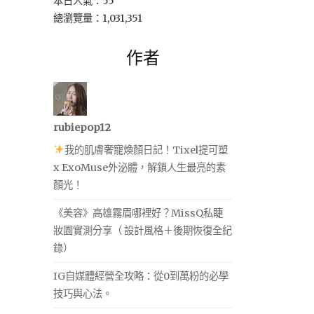
本日人氣：55
總瀏覽量：1,031,351
作者
rubiepop12
我的肌膚奢寵煥顏日記！Tixel提可塑
x ExoMuse外泌體，解鎖人生最亮的素
顏光！
《美容》高雄霧眉哪裡好？MissQ私睫
妝園實測分享（ 設計風格＋後期恢復全紀
錄）
IG自媒體經營全攻略：從0到萬粉的必學
技巧與心法。