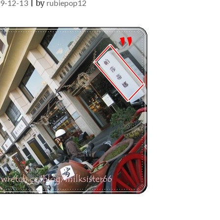
9-12-13
|
by
rubiepop12