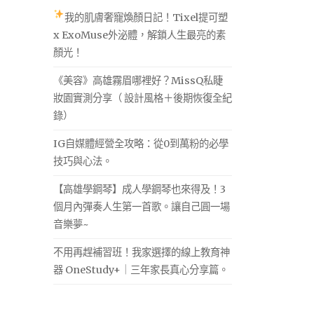
我的肌膚奢寵煥顏日記！Tixel提可塑
x ExoMuse外泌體，解鎖人生最亮的素
顏光！
《美容》高雄霧眉哪裡好？MissQ私睫
妝園實測分享（ 設計風格＋後期恢復全紀
錄）
IG自媒體經營全攻略：從0到萬粉的必學
技巧與心法。
【高雄學鋼琴】成人學鋼琴也來得及！3
個月內彈奏人生第一首歌。讓自己圓一場
音樂夢~
不用再趕補習班！我家選擇的線上教育神
器 OneStudy+｜三年家長真心分享篇。