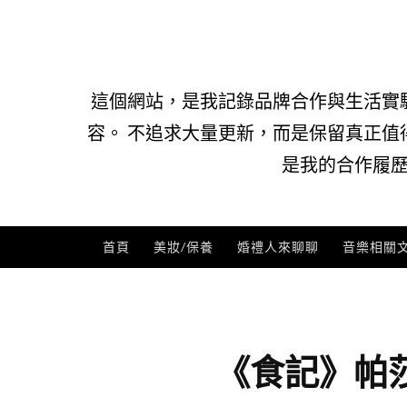
Skip
to
content
這個網站，是我記錄品牌合作與生活實
容。 不追求大量更新，而是保留真正值
是我的合作履歷
首頁
美妝/保養
婚禮人來聊聊
音樂相關
《食記》帕