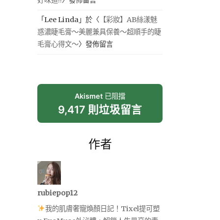
「
Lee Linda
」於〈
【彩妝】AB絲漾魅
惑濃睫毛膏～美麗兼具保養～超順手的睫
毛膏心得文～
〉發佈留言
Akismet
已阻擋
9,417 則垃圾留言
作者
rubiepop12
我的肌膚奢寵煥顏日記！Tixel提可塑