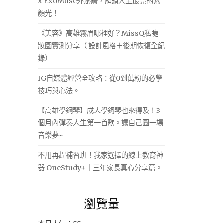
x ExoMuse外泌體，解鎖人生最亮的素
顏光！
《美容》高雄霧眉哪裡好？MissQ私睫
妝園實測分享（ 設計風格＋後期恢復全紀
錄）
IG自媒體經營全攻略：從0到萬粉的必學
技巧與心法。
【高雄學鋼琴】成人學鋼琴也來得及！3
個月內彈奏人生第一首歌。讓自己圓一場
音樂夢~
不用再趕補習班！我家選擇的線上教育神
器 OneStudy+｜三年家長真心分享篇。
瀏覽量