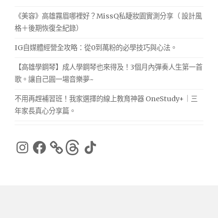
《美容》高雄霧眉哪裡好？MissQ私睫妝園實測分享（ 設計風
格＋後期恢復全紀錄）
IG自媒體經營全攻略：從0到萬粉的必學技巧與心法。
【高雄學鋼琴】成人學鋼琴也來得及！3個月內彈奏人生第一首
歌。讓自己圓一場音樂夢~
不用再趕補習班！我家選擇的線上教育神器 OneStudy+｜三
年家長真心分享篇。
Instagram
Facebook
Threads
TikTok