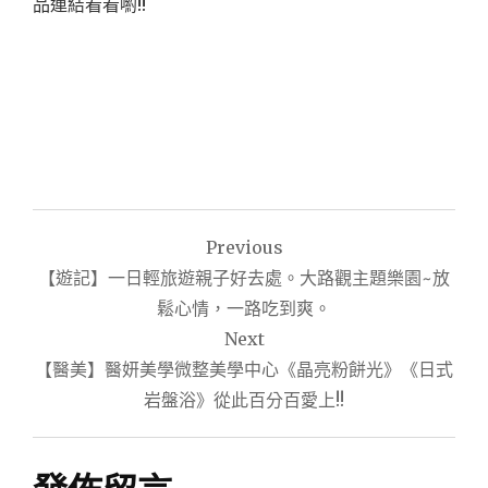
品連結看看喲!!
文
Previous
章
【遊記】一日輕旅遊親子好去處。大路觀主題樂園~放
導
鬆心情，一路吃到爽。
Next
覽
【醫美】醫妍美學微整美學中心《晶亮粉餅光》《日式
岩盤浴》從此百分百愛上!!