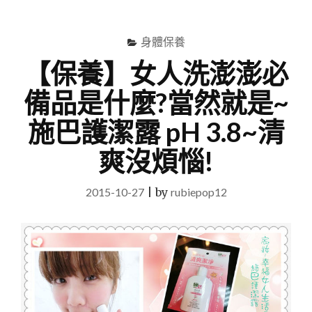
尋
Menu
關
鍵
身體保養
字
【保養】女人洗澎澎必
備品是什麼?當然就是~
施巴護潔露 pH 3.8~清
爽沒煩惱!
2015-10-27
|
by
rubiepop12