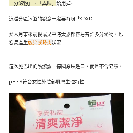
「分泌物」、「異味」
給用掉~
這種分區沐浴的觀念一定要有呀!!!XDXD
女人月事來前後或是平時太累都容易有許多分泌物，也
容易產生
感染或發炎
狀況
這次施巴出的護潔露，德國原裝進口，而且不含皂鹼，
pH3.8符合女性外陰部肌膚生理特性!!