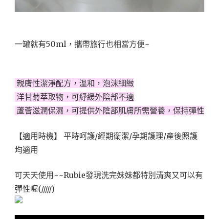
一罐就有50ml，攜帶旅行也相當方便~
親膚性潔淨配方，溫和，泡沫細緻
洋甘菊萃取物，可紓緩外陰部不適
蘆薈滋潤保濕，可提供外陰部肌膚所需營養，保持彈性
【適用時機】 平時呵護/經期衛潔/孕期護理/產後照護
均適用
可天天使用~~Rubie發現洗完妹妹都特別清爽又可以有
彈性喔(/////)