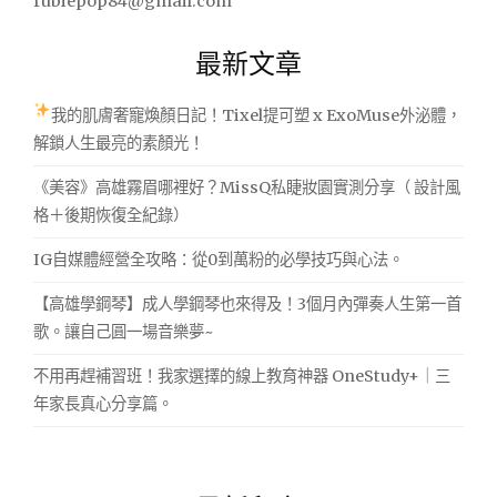
rubiepop84@gmail.com
最新文章
我的肌膚奢寵煥顏日記！Tixel提可塑 x ExoMuse外泌體，
解鎖人生最亮的素顏光！
《美容》高雄霧眉哪裡好？MissQ私睫妝園實測分享（ 設計風
格＋後期恢復全紀錄）
IG自媒體經營全攻略：從0到萬粉的必學技巧與心法。
【高雄學鋼琴】成人學鋼琴也來得及！3個月內彈奏人生第一首
歌。讓自己圓一場音樂夢~
不用再趕補習班！我家選擇的線上教育神器 OneStudy+｜三
年家長真心分享篇。