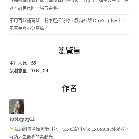
【高雄學鋼琴】成人學鋼琴也來得及！3個月內彈奏人生第一首
歌。讓自己圓一場音樂夢~
不用再趕補習班！我家選擇的線上教育神器 OneStudy+｜三
年家長真心分享篇。
瀏覽量
本日人氣：55
總瀏覽量：1,031,351
作者
rubiepop12
我的肌膚奢寵煥顏日記！Tixel提可塑 x ExoMuse外泌體，
解鎖人生最亮的素顏光！