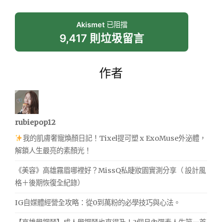
Akismet
已阻擋
9,417 則垃圾留言
作者
rubiepop12
我的肌膚奢寵煥顏日記！Tixel提可塑 x ExoMuse外泌體，
解鎖人生最亮的素顏光！
《美容》高雄霧眉哪裡好？MissQ私睫妝園實測分享（ 設計風
格＋後期恢復全紀錄）
IG自媒體經營全攻略：從0到萬粉的必學技巧與心法。