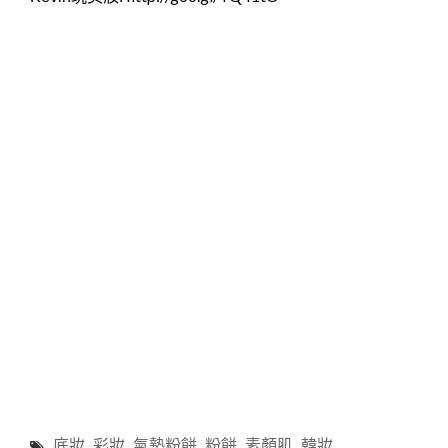
底妝
,
彩妝
,
氣墊粉餅
,
粉餅
,
素顏肌
,
韓妝