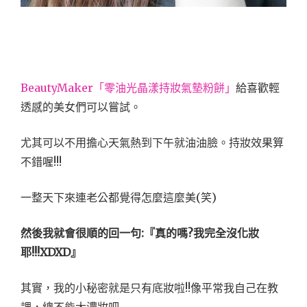
BeautyMaker「零油光晶漾持妝氣墊粉餅」
給喜歡輕
透感的美女們可以嘗試。
尤其可以不用擔心天氣熱到下午就油油臉。持妝效果算
不錯喔!!!
一整天下來連老公都覺得怎麼這麼美(笑)
然後我就會很順的回一句:『真的嗎?我完全沒化妝
耶!!!XDXD』
其實，我的小秘密就是只有底妝啦!!像平常我自己在教