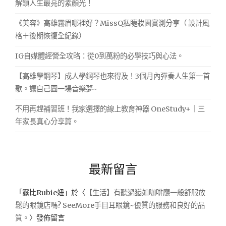
解鎖人生最亮的素顏光！
《美容》高雄霧眉哪裡好？MissQ私睫妝園實測分享（ 設計風
格＋後期恢復全紀錄）
IG自媒體經營全攻略：從0到萬粉的必學技巧與心法。
【高雄學鋼琴】成人學鋼琴也來得及！3個月內彈奏人生第一首
歌。讓自己圓一場音樂夢~
不用再趕補習班！我家選擇的線上教育神器 OneStudy+｜三
年家長真心分享篇。
最新留言
「
露比Rubie妞
」於〈
【生活】有聽過猶如咖啡廳一般舒服放
鬆的眼鏡店嗎? SeeMore手目耳眼鏡~優質的服務和良好的品
質。
〉發佈留言