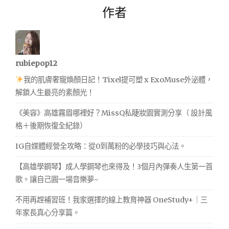
作者
rubiepop12
我的肌膚奢寵煥顏日記！Tixel提可塑 x ExoMuse外泌體，
解鎖人生最亮的素顏光！
《美容》高雄霧眉哪裡好？MissQ私睫妝園實測分享（ 設計風
格＋後期恢復全紀錄）
IG自媒體經營全攻略：從0到萬粉的必學技巧與心法。
【高雄學鋼琴】成人學鋼琴也來得及！3個月內彈奏人生第一首
歌。讓自己圓一場音樂夢~
不用再趕補習班！我家選擇的線上教育神器 OneStudy+｜三
年家長真心分享篇。