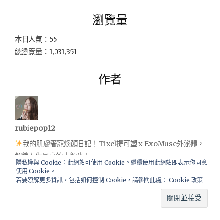
瀏覽量
本日人氣：55
總瀏覽量：1,031,351
作者
rubiepop12
我的肌膚奢寵煥顏日記！Tixel提可塑 x ExoMuse外泌體，
解鎖人生最亮的素顏光！
隱私權與 Cookie：此網站可使用 Cookie。繼續使用此網站即表示你同意
使用 Cookie。
《美容》高雄霧眉哪裡好？MissQ私睫妝園實測分享（ 設計風
若要瞭解更多資訊，包括如何控制 Cookie，請參閱此處：
Cookie 政策
格＋後期恢復全紀錄）
IG自媒體經營全攻略：從0到萬粉的必學技巧與心法。