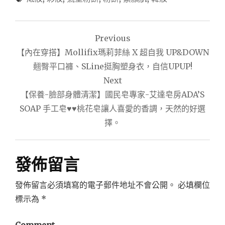
文
Previous
章
【內在穿搭】Mollifix瑪莉菲絲 X 超自我 UP&DOWN
導
翹臀平口褲、SLine挺胸塑身衣，自信UPUP!
Next
覽
【保養-臉部身體清潔】國民皂專家-艾達皂房ADA’S
SOAP 手工皂♥♥桃花皂讓人喜愛的香調，天然的好選
擇。
發佈留言
發佈留言必須填寫的電子郵件地址不會公開。
必填欄位
標示為
*