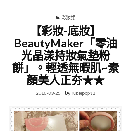
尋
Menu
關
鍵
彩妝類
字
【彩妝-底妝】
BeautyMaker「零油
光晶漾持妝氣墊粉
餅」。輕透無暇肌~素
顏美人正夯★★
2016-03-25
|
by
rubiepop12