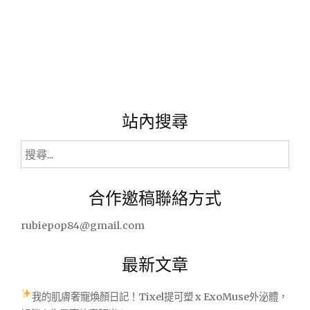
站內搜尋
搜
尋
關
合作邀稿聯絡方式
鍵
字:
rubiepop84@gmail.com
最新文章
我的肌膚奢寵煥顏日記！Tixel提可塑 x ExoMuse外泌體，