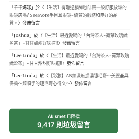
「
千千媽咪
」於〈
【生活】有聽過猶如咖啡廳一般舒服放鬆的
眼鏡店嗎? SeeMore手目耳眼鏡~優質的服務和良好的品
質。
〉發佈留言
「
Joshua
」於〈
【生活】最近愛喝的「台灣茶人-荷葉玫瑰纖
盈茶」~甘甘甜甜好味道!!
〉發佈留言
「
Lee Linda
」於〈
【生活】最近愛喝的「台灣茶人-荷葉玫瑰
纖盈茶」~甘甘甜甜好味道!!
〉發佈留言
「
Lee Linda
」於〈
【彩妝】AB絲漾魅惑濃睫毛膏～美麗兼具
保養～超順手的睫毛膏心得文～
〉發佈留言
Akismet
已阻擋
9,417 則垃圾留言