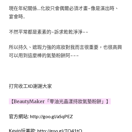
現在年紀關係…化妝只會偶爾必須才畫~像是演出時、
宴會時..
不然平常都是素素的~訴求乾乾淨淨~~
所以持久、遮瑕力強的底妝對我而言很重要，也很高興
可以用到這麼棒的氣墊粉餅阿~~~
打完收工XD謝謝大家
【BeautyMaker「零油光晶漾持妝氣墊粉餅」】
http://goo.gl/aSqPEZ
官方網站:
http://goo.gl/TQ41tO
Kevin
玩美妝: