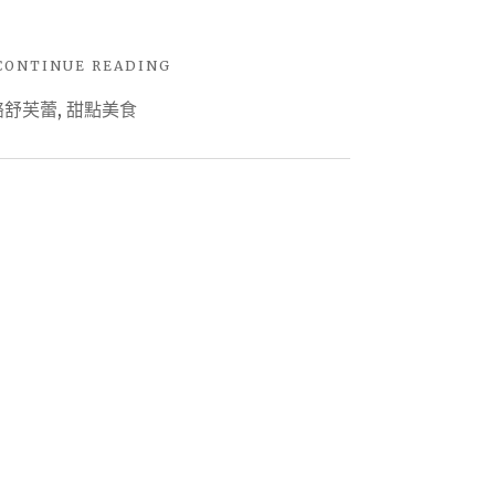
"【宅
CONTINUE READING
配
酪舒芙蕾
,
甜點美食
美
食】
天
子
舒
芙
蕾
X
鬆
軟
的
口
感
帶
點
微
酸