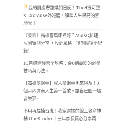
我的肌膚奢寵煥顏日記！Tixel提可塑
x ExoMuse外泌體，解鎖人生最亮的素
顏光！
《美容》高雄霧眉哪裡好？MissQ私睫
妝園實測分享（ 設計風格＋後期恢復全紀
錄）
IG自媒體經營全攻略：從0到萬粉的必學
技巧與心法。
【高雄學鋼琴】成人學鋼琴也來得及！3
個月內彈奏人生第一首歌。讓自己圓一場
音樂夢~
不用再趕補習班！我家選擇的線上教育神
器 OneStudy+｜三年家長真心分享篇。