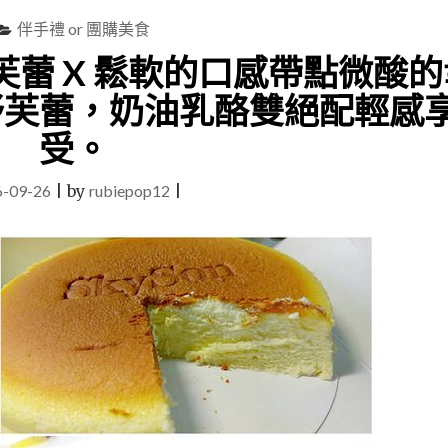
伴手禮 or 團購美食
蕾 X 鬆軟的口感帶點微酸的
舒芙蕾，奶油乳酪雙絕配輕感
受。
6-09-26
|
by
rubiepop12
|