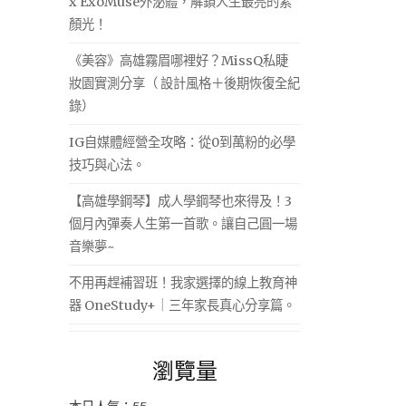
x ExoMuse外泌體，解鎖人生最亮的素
顏光！
《美容》高雄霧眉哪裡好？MissQ私睫
妝園實測分享（ 設計風格＋後期恢復全紀
錄）
IG自媒體經營全攻略：從0到萬粉的必學
技巧與心法。
【高雄學鋼琴】成人學鋼琴也來得及！3
個月內彈奏人生第一首歌。讓自己圓一場
音樂夢~
不用再趕補習班！我家選擇的線上教育神
器 OneStudy+｜三年家長真心分享篇。
瀏覽量