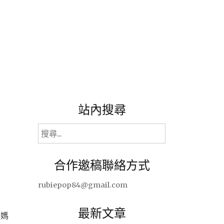
站內搜尋
搜
尋
關
合作邀稿聯絡方式
鍵
字:
rubiepop84@gmail.com
最新文章
麼媽