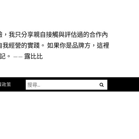
驗，我只分享親自接觸與評估過的合作內
自我經營的實踐。 如果你是品牌方，這裡
。 —— 露比比
搜
Menu
權政策
尋
關
鍵
字: