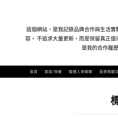
Skip
to
content
這個網站，是我記錄品牌合作與生活實
容。 不追求大量更新，而是保留真正值
是我的合作履歷
首頁
美妝/保養
婚禮人來聊聊
音樂相關