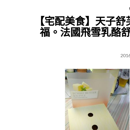
【宅配美食】天子舒芙
福。法國飛雪乳酪
201