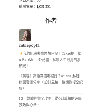
本日人氣：55
總瀏覽量：1,031,351
作者
rubiepop12
我的肌膚奢寵煥顏日記！Tixel提可塑
x ExoMuse外泌體，解鎖人生最亮的素
顏光！
《美容》高雄霧眉哪裡好？MissQ私睫
妝園實測分享（ 設計風格＋後期恢復全紀
錄）
IG自媒體經營全攻略：從0到萬粉的必學
技巧與心法。