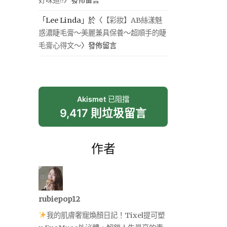
「
Lee Linda
」於〈
【彩妝】AB絲漾魅
惑濃睫毛膏～美麗兼具保養～超順手的睫
毛膏心得文～
〉發佈留言
Akismet
已阻擋
9,417 則垃圾留言
作者
rubiepop12
我的肌膚奢寵煥顏日記！Tixel提可塑