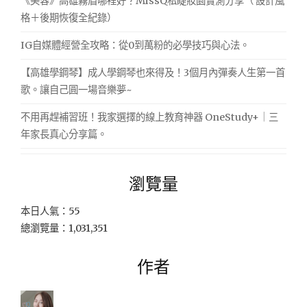
《美容》高雄霧眉哪裡好？MissQ私睫妝園實測分享（ 設計風
格＋後期恢復全紀錄）
IG自媒體經營全攻略：從0到萬粉的必學技巧與心法。
【高雄學鋼琴】成人學鋼琴也來得及！3個月內彈奏人生第一首
歌。讓自己圓一場音樂夢~
不用再趕補習班！我家選擇的線上教育神器 OneStudy+｜三
年家長真心分享篇。
瀏覽量
本日人氣：55
總瀏覽量：1,031,351
作者