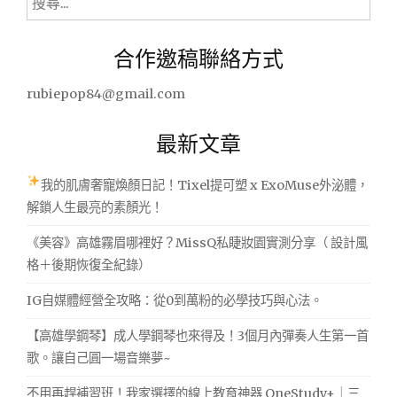
尋
關
合作邀稿聯絡方式
鍵
字:
rubiepop84@gmail.com
最新文章
我的肌膚奢寵煥顏日記！Tixel提可塑 x ExoMuse外泌體，
解鎖人生最亮的素顏光！
《美容》高雄霧眉哪裡好？MissQ私睫妝園實測分享（ 設計風
格＋後期恢復全紀錄）
IG自媒體經營全攻略：從0到萬粉的必學技巧與心法。
【高雄學鋼琴】成人學鋼琴也來得及！3個月內彈奏人生第一首
歌。讓自己圓一場音樂夢~
不用再趕補習班！我家選擇的線上教育神器 OneStudy+｜三