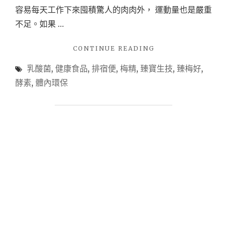
容易每天工作下來囤積驚人的肉肉外， 運動量也是嚴重
不足。如果 …
"【健
CONTINUE READING
康】
乳酸菌
,
健康食品
,
排宿便
,
梅精
,
臻寶生技
,
臻梅好
,
臻
寶
酵素
,
體內環保
生
技
~
臻
梅
好。
讓
身
體
更
加
輕
鬆，