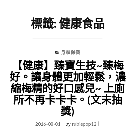
尋
Menu
關
鍵
標籤:
健康食品
字
身體保養
【健康】臻寶生技~臻梅
好。讓身體更加輕鬆，濃
縮梅精的好口感兒~ 上廁
所不再卡卡卡。(文末抽
獎)
2016-08-01
|
by
rubiepop12
|