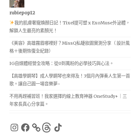
rubiepop12
我的肌膚奢寵煥顏日記！Tixel提可塑 x ExoMuse外泌體，
解鎖人生最亮的素顏光！
《美容》高雄霧眉哪裡好？MissQ私睫妝園實測分享（ 設計風
格＋後期恢復全紀錄）
IG自媒體經營全攻略：從0到萬粉的必學技巧與心法。
【高雄學鋼琴】成人學鋼琴也來得及！3個月內彈奏人生第一首
歌。讓自己圓一場音樂夢~
不用再趕補習班！我家選擇的線上教育神器 OneStudy+｜三
年家長真心分享篇。
Instagram
Facebook
Threads
TikTok