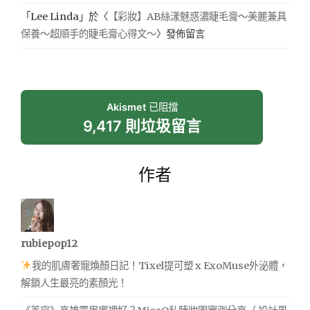
「
Lee Linda
」於〈
【彩妝】AB絲漾魅惑濃睫毛膏～美麗兼具
保養～超順手的睫毛膏心得文～
〉發佈留言
Akismet
已阻擋
9,417 則垃圾留言
作者
rubiepop12
我的肌膚奢寵煥顏日記！Tixel提可塑 x ExoMuse外泌體，
解鎖人生最亮的素顏光！