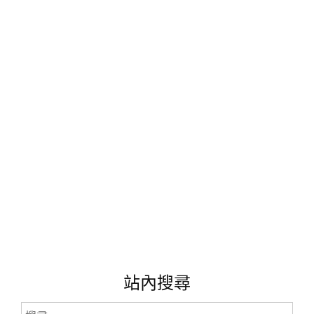
濃
縮
梅
精
的
好
口
感
兒
~
上
廁
所
不
再
卡
卡
卡。
(文
站內搜尋
末
抽
搜
獎)"