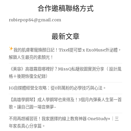
關
合作邀稿聯絡方式
鍵
字:
rubiepop84@gmail.com
最新文章
我的肌膚奢寵煥顏日記！Tixel提可塑 x ExoMuse外泌體，
解鎖人生最亮的素顏光！
《美容》高雄霧眉哪裡好？MissQ私睫妝園實測分享（ 設計風
格＋後期恢復全紀錄）
IG自媒體經營全攻略：從0到萬粉的必學技巧與心法。
【高雄學鋼琴】成人學鋼琴也來得及！3個月內彈奏人生第一首
歌。讓自己圓一場音樂夢~
不用再趕補習班！我家選擇的線上教育神器 OneStudy+｜三
年家長真心分享篇。