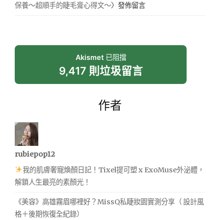
保養～超順手的睫毛膏心得文～
〉發佈留言
Akismet
已阻擋
9,417 則垃圾留言
作者
rubiepop12
我的肌膚奢寵煥顏日記！Tixel提可塑 x ExoMuse外泌體，
解鎖人生最亮的素顏光！
《美容》高雄霧眉哪裡好？MissQ私睫妝園實測分享（ 設計風
格＋後期恢復全紀錄）