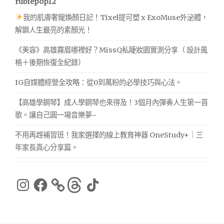
rubiepop12
我的肌膚奢寵煥顏日記！Tixel提可塑 x ExoMuse外泌體，
解鎖人生最亮的素顏光！
《美容》高雄霧眉哪裡好？MissQ私睫妝園實測分享（ 設計風
格＋後期恢復全紀錄）
IG自媒體經營全攻略：從0到萬粉的必學技巧與心法。
【高雄學鋼琴】成人學鋼琴也來得及！3個月內彈奏人生第一首
歌。讓自己圓一場音樂夢~
不用再趕補習班！我家選擇的線上教育神器 OneStudy+｜三
年家長真心分享篇。
Instagram
Facebook
Threads
TikTok