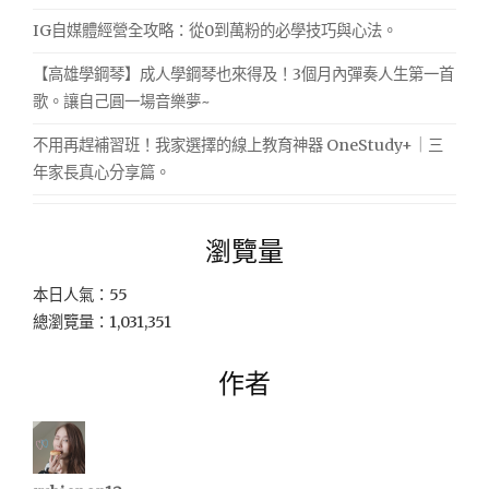
IG自媒體經營全攻略：從0到萬粉的必學技巧與心法。
【高雄學鋼琴】成人學鋼琴也來得及！3個月內彈奏人生第一首
歌。讓自己圓一場音樂夢~
不用再趕補習班！我家選擇的線上教育神器 OneStudy+｜三
年家長真心分享篇。
瀏覽量
本日人氣：55
總瀏覽量：1,031,351
作者