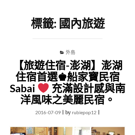
尋
Menu
關
鍵
標籤:
國內旅遊
字
外島
【旅遊住宿-澎湖】澎湖
住宿首選♚船家寶民宿
Sabai
充滿設計感與南
洋風味之美麗民宿。
2016-07-09
|
by
rubiepop12
|