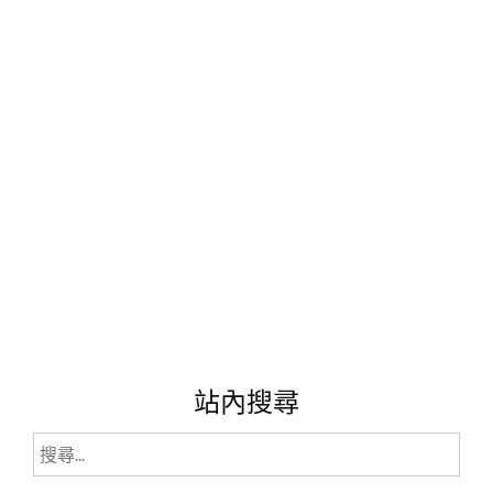
充
滿
設
計
感
與
南
洋
風
味
之
美
麗
民
宿。"
站內搜尋
搜
尋