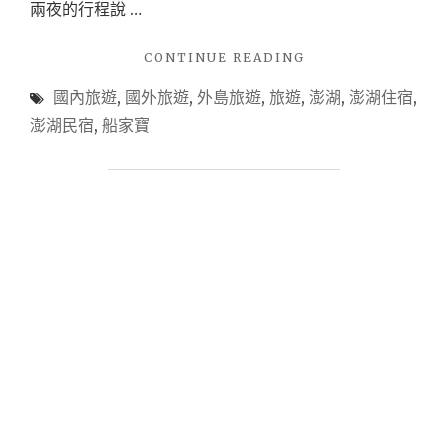
兩夜的行程說 …
"【旅
CONTINUE READING
遊
國內旅遊
,
國外旅遊
,
外島旅遊
,
旅遊
,
澎湖
,
澎湖住宿
,
住
宿-
澎湖民宿
,
船家寶
澎
湖】
澎
湖
住
宿
首
選
♚
船
家
寶
民
宿
SABAI