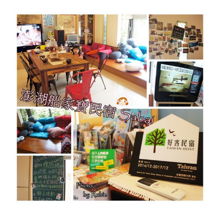
尿
小
童
X
黃
金
廣
場
~
極
具
特
色
的
歷
史
建
築
♥♥"