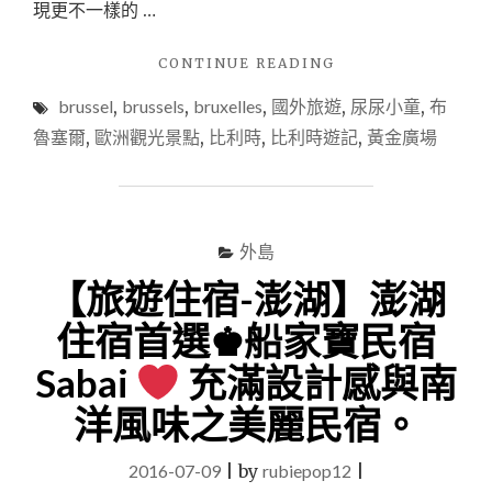
現更不一樣的 …
"【國
CONTINUE READING
外
brussel
,
brussels
,
bruxelles
,
國外旅遊
,
尿尿小童
,
布
遊
記-
魯塞爾
,
歐洲觀光景點
,
比利時
,
比利時遊記
,
黃金廣場
比
利
時/
布
魯
外島
塞
【旅遊住宿-澎湖】澎湖
爾】
比
住宿首選♚船家寶民宿
利
時
Sabai
充滿設計感與南
的
鬆
洋風味之美麗民宿。
餅
X
2016-07-09
|
by
rubiepop12
|
尿