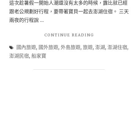
這次趁暑假一開始人潮還沒有太多的時候，露比就已經
跟老公規劃好行程，要帶著寶貝一起去澎湖住宿。 三天
兩夜的行程說 …
"【旅
CONTINUE READING
遊
國內旅遊
,
國外旅遊
,
外島旅遊
,
旅遊
,
澎湖
,
澎湖住宿
,
住
宿-
澎湖民宿
,
船家寶
澎
湖】
澎
湖
住
宿
首
選
♚
船
家
寶