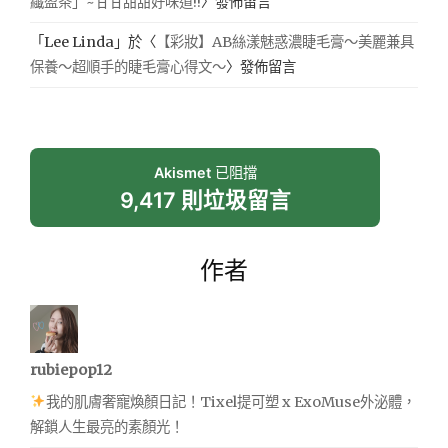
纖盈茶」~甘甘甜甜好味道!!
〉發佈留言
「
Lee Linda
」於〈
【彩妝】AB絲漾魅惑濃睫毛膏～美麗兼具
保養～超順手的睫毛膏心得文～
〉發佈留言
Akismet
已阻擋
9,417 則垃圾留言
作者
rubiepop12
我的肌膚奢寵煥顏日記！Tixel提可塑 x ExoMuse外泌體，
解鎖人生最亮的素顏光！