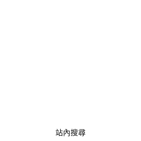
民
宿
SABAI
充
滿
設
計
感
與
南
洋
風
味
之
美
麗
民
宿。"
站內搜尋