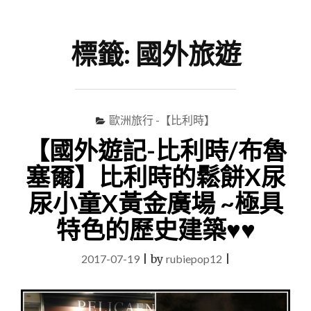
尋
Menu
關
鍵
標籤:
國外旅遊
字
歐洲旅行 -【比利時】
【國外遊記-比利時/布魯
塞爾】比利時的鬆餅X尿
尿小童X黃金廣場 ~極具
特色的歷史建築♥♥
2017-07-19
|
by
rubiepop12
|