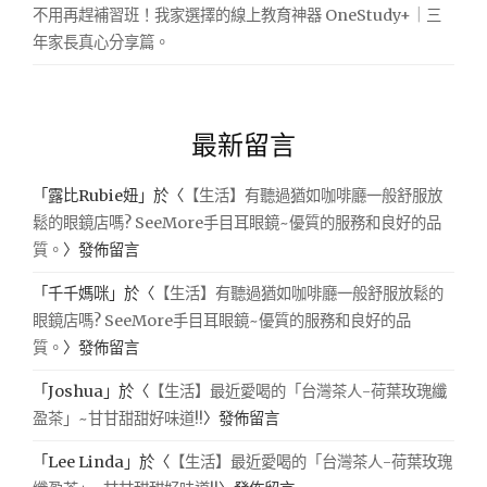
不用再趕補習班！我家選擇的線上教育神器 OneStudy+｜三
年家長真心分享篇。
最新留言
「
露比Rubie妞
」於〈
【生活】有聽過猶如咖啡廳一般舒服放
鬆的眼鏡店嗎? SeeMore手目耳眼鏡~優質的服務和良好的品
質。
〉發佈留言
「
千千媽咪
」於〈
【生活】有聽過猶如咖啡廳一般舒服放鬆的
眼鏡店嗎? SeeMore手目耳眼鏡~優質的服務和良好的品
質。
〉發佈留言
「
Joshua
」於〈
【生活】最近愛喝的「台灣茶人-荷葉玫瑰纖
盈茶」~甘甘甜甜好味道!!
〉發佈留言
「
Lee Linda
」於〈
【生活】最近愛喝的「台灣茶人-荷葉玫瑰