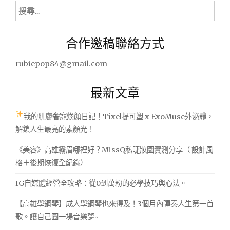
搜
尋
關
合作邀稿聯絡方式
鍵
字:
rubiepop84@gmail.com
最新文章
我的肌膚奢寵煥顏日記！Tixel提可塑 x ExoMuse外泌體，
解鎖人生最亮的素顏光！
《美容》高雄霧眉哪裡好？MissQ私睫妝園實測分享（ 設計風
格＋後期恢復全紀錄）
IG自媒體經營全攻略：從0到萬粉的必學技巧與心法。
【高雄學鋼琴】成人學鋼琴也來得及！3個月內彈奏人生第一首
歌。讓自己圓一場音樂夢~