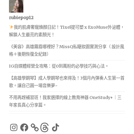
rubiepop12
我的肌膚奢寵煥顏日記！Tixel提可塑 x ExoMuse外泌體，
解鎖人生最亮的素顏光！
《美容》高雄霧眉哪裡好？MissQ私睫妝園實測分享（ 設計風
格＋後期恢復全紀錄）
IG自媒體經營全攻略：從0到萬粉的必學技巧與心法。
【高雄學鋼琴】成人學鋼琴也來得及！3個月內彈奏人生第一首
歌。讓自己圓一場音樂夢~
不用再趕補習班！我家選擇的線上教育神器 OneStudy+｜三
年家長真心分享篇。
Instagram
Facebook
Threads
TikTok