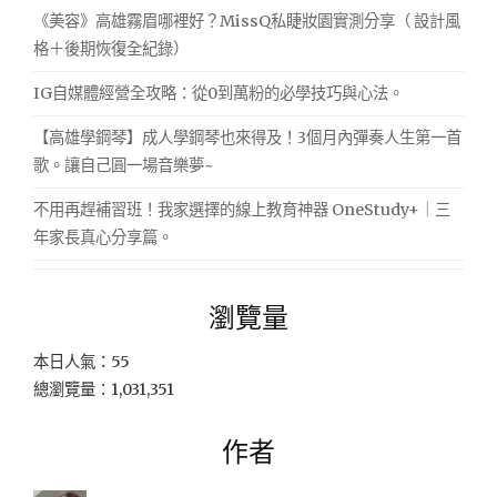
《美容》高雄霧眉哪裡好？MissQ私睫妝園實測分享（ 設計風
格＋後期恢復全紀錄）
IG自媒體經營全攻略：從0到萬粉的必學技巧與心法。
【高雄學鋼琴】成人學鋼琴也來得及！3個月內彈奏人生第一首
歌。讓自己圓一場音樂夢~
不用再趕補習班！我家選擇的線上教育神器 OneStudy+｜三
年家長真心分享篇。
瀏覽量
本日人氣：55
總瀏覽量：1,031,351
作者