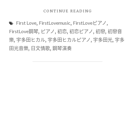
"【音
CONTINUE READING
樂
First Love
,
FirstLovemusic
,
FirstLoveピアノ
,
頻
道
FirstLove鋼琴
,
ピアノ
,
初恋
,
初恋ピアノ
,
初戀
,
初戀音
分
樂
,
宇多田ヒカル
,
宇多田ヒカルピアノ
,
宇多田光
,
宇多
享】
田光音樂
,
日文情歌
,
鋼琴演奏
露
比
鋼
琴
頻
道
收
聽
—
NETFLIX
最
夯
日
劇