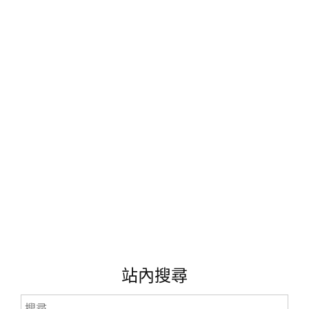
初
戀
主
題
曲
《FIRST
LOVE》
宇
多
田
光
–
鋼
琴
音
樂
分
享
與
站內搜尋
點
播
搜