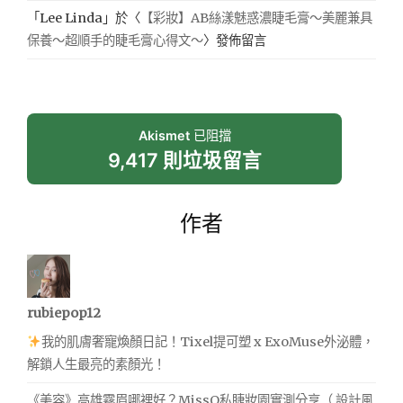
「
Lee Linda
」於〈
【彩妝】AB絲漾魅惑濃睫毛膏～美麗兼具
保養～超順手的睫毛膏心得文～
〉發佈留言
Akismet
已阻擋
9,417 則垃圾留言
作者
rubiepop12
我的肌膚奢寵煥顏日記！Tixel提可塑 x ExoMuse外泌體，
解鎖人生最亮的素顏光！
《美容》高雄霧眉哪裡好？MissQ私睫妝園實測分享（ 設計風