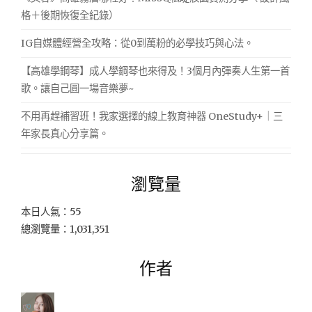
格＋後期恢復全紀錄）
IG自媒體經營全攻略：從0到萬粉的必學技巧與心法。
【高雄學鋼琴】成人學鋼琴也來得及！3個月內彈奏人生第一首
歌。讓自己圓一場音樂夢~
不用再趕補習班！我家選擇的線上教育神器 OneStudy+｜三
年家長真心分享篇。
瀏覽量
本日人氣：55
總瀏覽量：1,031,351
作者