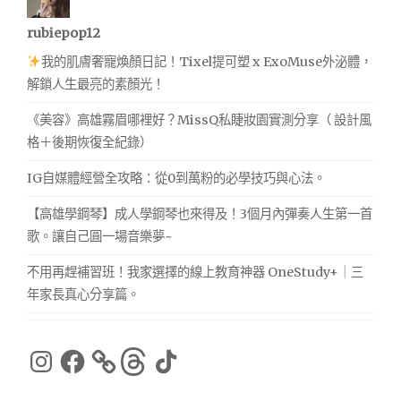
rubiepop12
我的肌膚奢寵煥顏日記！Tixel提可塑 x ExoMuse外泌體，
解鎖人生最亮的素顏光！
《美容》高雄霧眉哪裡好？MissQ私睫妝園實測分享（ 設計風
格＋後期恢復全紀錄）
IG自媒體經營全攻略：從0到萬粉的必學技巧與心法。
【高雄學鋼琴】成人學鋼琴也來得及！3個月內彈奏人生第一首
歌。讓自己圓一場音樂夢~
不用再趕補習班！我家選擇的線上教育神器 OneStudy+｜三
年家長真心分享篇。
Instagram
Facebook
Threads
TikTok