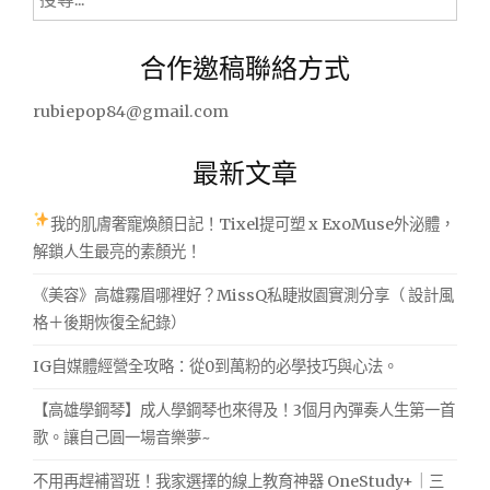
。"
尋
關
合作邀稿聯絡方式
鍵
字:
rubiepop84@gmail.com
最新文章
我的肌膚奢寵煥顏日記！Tixel提可塑 x ExoMuse外泌體，
解鎖人生最亮的素顏光！
《美容》高雄霧眉哪裡好？MissQ私睫妝園實測分享（ 設計風
格＋後期恢復全紀錄）
IG自媒體經營全攻略：從0到萬粉的必學技巧與心法。
【高雄學鋼琴】成人學鋼琴也來得及！3個月內彈奏人生第一首
歌。讓自己圓一場音樂夢~
不用再趕補習班！我家選擇的線上教育神器 OneStudy+｜三