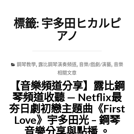
尋
Menu
關
鍵
標籤:
宇多田ヒカルピ
字
アノ
鋼琴教學
,
露比鋼琴演奏頻道
,
音樂/戲劇/演藝
,
音樂
相關文章
【音樂頻道分享】露比鋼
琴頻道收聽 — Netflix最
夯日劇初戀主題曲《First
Love》宇多田光 – 鋼琴
音樂分享與點播 。