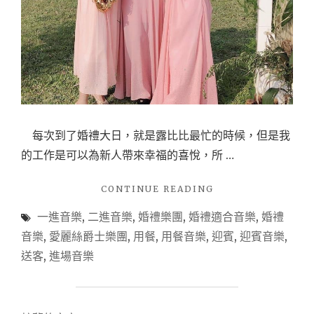
每次到了婚禮大日，就是露比比最忙的時候，但是我
的工作是可以為新人帶來幸福的喜悅，所 …
"【2017
CONTINUE READING
年
一進音樂
,
二進音樂
,
婚禮樂團
,
婚禮適合音樂
,
婚禮
推
薦-
音樂
,
愛麗絲爵士樂團
,
用餐
,
用餐音樂
,
迎賓
,
迎賓音樂
,
婚
送客
,
進場音樂
禮
音
樂
清