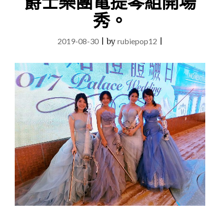
爵士樂團電提琴組開場
廣
秀。
仲
《刻
在
2019-08-30
|
by
rubiepop12
|
我
心
底
的
名
字》
鋼
琴
音
樂
分
享
與
點
播
｜
自