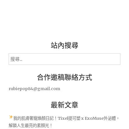
賓
音
樂、
用
餐
音
樂
站內搜尋
★(西
洋、
外
搜
文)"
尋
關
合作邀稿聯絡方式
鍵
字:
rubiepop84@gmail.com
最新文章
我的肌膚奢寵煥顏日記！Tixel提可塑 x ExoMuse外泌體，
解鎖人生最亮的素顏光！