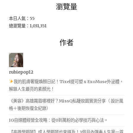
瀏覽量
本日人氣：55
總瀏覽量：1,031,351
作者
rubiepop12
我的肌膚奢寵煥顏日記！Tixel提可塑 x ExoMuse外泌體，
解鎖人生最亮的素顏光！
《美容》高雄霧眉哪裡好？MissQ私睫妝園實測分享（ 設計風
格＋後期恢復全紀錄）
IG自媒體經營全攻略：從0到萬粉的必學技巧與心法。
【高雄學鋼琴】成人學鋼琴也來得及！3個月內彈奏人生第一首