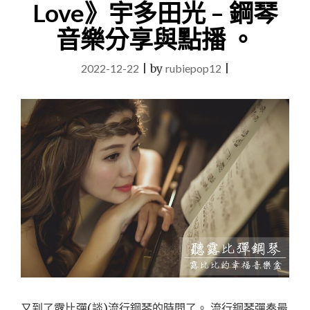
Love》宇多田光 – 鋼琴
漫
《約
音樂分享與點播 。
定
的
夢
2022-12-22
|
by
rubiepop12
|
幻
島
主
題
曲
》
約
定
的
夢
幻
島
伊
莎
貝
拉
又到了露比彈(談)流行鋼琴的時間了。 流行鋼琴彈奏最