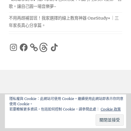
歌。讓自己圓一場音樂夢~
不用再趕補習班！我家選擇的線上教育神器 OneStudy+｜三
年家長真心分享篇。
Instagram
Facebook
Threads
TikTok
隱私權與 Cookie：此網站可使用 Cookie。繼續使用此網站即表示你同意
使用 Cookie。
Proudly powered by WordPress
|
Theme: ajaira by
若要瞭解更多資訊，包括如何控制 Cookie，請參閱此處：
Cookie 政策
rakib
.