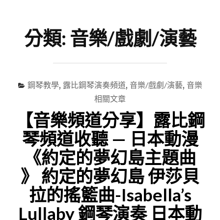
尋
Menu
關
鍵
分類:
音樂/戲劇/演藝
字
鋼琴教學
,
露比鋼琴演奏頻道
,
音樂/戲劇/演藝
,
音樂
相關文章
【音樂頻道分享】露比鋼
琴頻道收聽 — 日本動漫
《約定的夢幻島主題曲
》 約定的夢幻島 伊莎貝
拉的搖籃曲-Isabella’s
Lullaby 鋼琴演奏 日本動