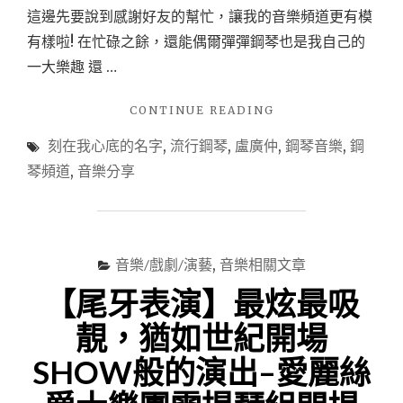
與
這邊先要說到感謝好友的幫忙，讓我的音樂頻道更有模
點
有樣啦! 在忙碌之餘，還能偶爾彈彈鋼琴也是我自己的
播
。"
一大樂趣 還 …
"【音
CONTINUE READING
樂
刻在我心底的名字
,
流行鋼琴
,
盧廣仲
,
鋼琴音樂
,
鋼
頻
道
琴頻道
,
音樂分享
分
享】
露
比
鋼
音樂/戲劇/演藝
,
音樂相關文章
琴
【尾牙表演】最炫最吸
頻
道
靚，猶如世紀開場
收
聽
SHOW般的演出–愛麗絲
—
盧