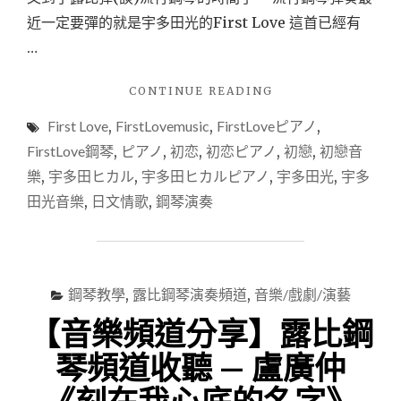
的
近一定要彈的就是宇多田光的First Love 這首已經有
搖
籃
…
曲-
ISABELLA’S
"【音
CONTINUE READING
LULLABY
樂
鋼
First Love
,
FirstLovemusic
,
FirstLoveピアノ
,
頻
琴
道
FirstLove鋼琴
,
ピアノ
,
初恋
,
初恋ピアノ
,
初戀
,
初戀音
演
分
奏
樂
,
宇多田ヒカル
,
宇多田ヒカルピアノ
,
宇多田光
,
宇多
享】
日
田光音樂
,
日文情歌
,
鋼琴演奏
露
本
比
動
鋼
畫
琴
聽
頻
露
鋼琴教學
,
露比鋼琴演奏頻道
,
音樂/戲劇/演藝
道
比
收
【音樂頻道分享】露比鋼
彈
聽
鋼
—
琴頻道收聽 — 盧廣仲
琴
NETFLIX
PIANO
最
COVER