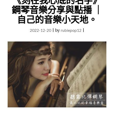
《刻在我心底的名字》
夯
鋼
鋼琴音樂分享與點播 ｜
日
琴
劇
演
自己的音樂小天地。
初
奏
戀
版"
主
2022-12-20
|
by
rubiepop12
|
題
曲
《FIRST
LOVE》
宇
多
田
光
–
鋼
琴
音
樂
分
享