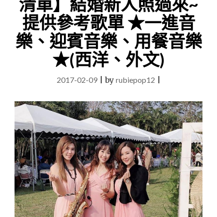
清單】結婚新人照過來~
般
的
提供參考歌單 ★一進音
演
出
樂、迎賓音樂、用餐音樂
–
★(西洋、外文)
愛
麗
絲
2017-02-09
|
by
rubiepop12
|
爵
士
樂
團
電
提
琴
組
開
場
秀。"