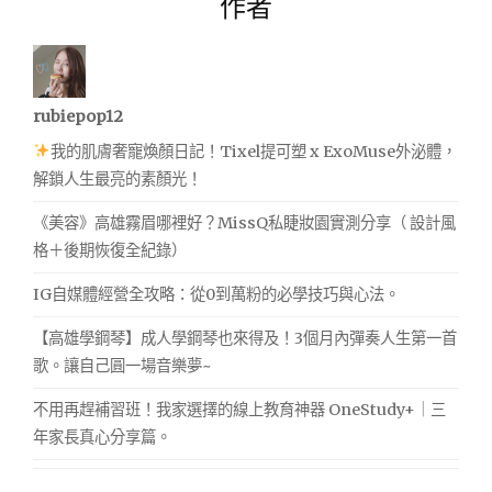
作者
rubiepop12
我的肌膚奢寵煥顏日記！Tixel提可塑 x ExoMuse外泌體，
解鎖人生最亮的素顏光！
《美容》高雄霧眉哪裡好？MissQ私睫妝園實測分享（ 設計風
格＋後期恢復全紀錄）
IG自媒體經營全攻略：從0到萬粉的必學技巧與心法。
【高雄學鋼琴】成人學鋼琴也來得及！3個月內彈奏人生第一首
歌。讓自己圓一場音樂夢~
不用再趕補習班！我家選擇的線上教育神器 OneStudy+｜三
年家長真心分享篇。