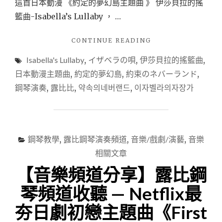
這首日本動漫 《約定的夢幻島主題曲 》 伊莎貝拉的搖
籃曲-Isabella’s Lullaby ， …
"【音
CONTINUE READING
樂
Isabella's Lullaby
,
イザベラの唄
,
伊莎貝拉的搖籃曲
,
頻
道
日本動漫主題曲
,
約定的夢幻島
,
約束のネバーランド
,
分
鋼琴演奏
,
露比比
,
약속의네버랜드
,
이자벨라의자장가
享】
露
比
鋼
琴
鋼琴教學
,
露比鋼琴演奏頻道
,
音樂/戲劇/演藝
,
音樂
頻
相關文章
道
收
【音樂頻道分享】露比鋼
聽
—
琴頻道收聽 — Netflix最
日
夯日劇初戀主題曲《First
本
動