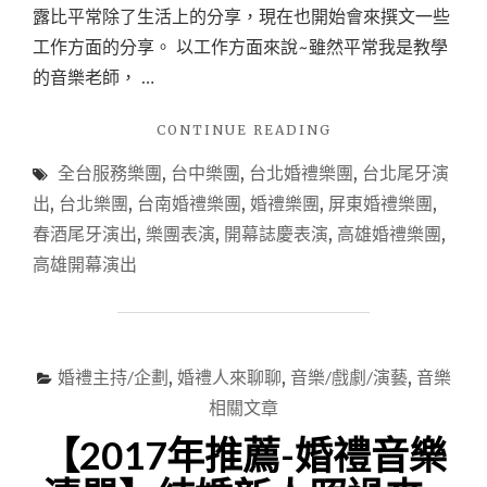
己
露比平常除了生活上的分享，現在也開始會來撰文一些
的
工作方面的分享。 以工作方面來說~雖然平常我是教學
音
樂
的音樂老師， …
小
天
"【尾
CONTINUE READING
地。"
牙
全台服務樂團
,
台中樂團
,
台北婚禮樂團
,
台北尾牙演
表
演】
出
,
台北樂團
,
台南婚禮樂團
,
婚禮樂團
,
屏東婚禮樂團
,
最
春酒尾牙演出
,
樂團表演
,
開幕誌慶表演
,
高雄婚禮樂團
,
炫
高雄開幕演出
最
吸
靚，
猶
如
婚禮主持/企劃
,
婚禮人來聊聊
,
音樂/戲劇/演藝
,
音樂
世
紀
相關文章
開
【2017年推薦-婚禮音樂
場
SHOW