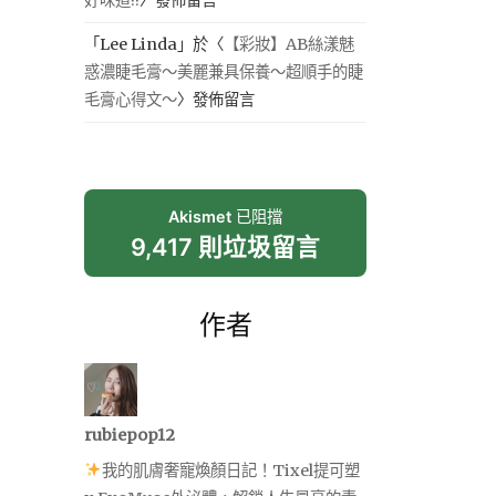
「
Lee Linda
」於〈
【彩妝】AB絲漾魅
惑濃睫毛膏～美麗兼具保養～超順手的睫
毛膏心得文～
〉發佈留言
Akismet
已阻擋
9,417 則垃圾留言
作者
rubiepop12
我的肌膚奢寵煥顏日記！Tixel提可塑