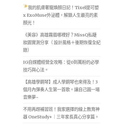
我的肌膚奢寵煥顏日記！Tixel提可塑
x ExoMuse外泌體，解鎖人生最亮的素
顏光！
《美容》高雄霧眉哪裡好？MissQ私睫
妝園實測分享（ 設計風格＋後期恢復全紀
錄）
IG自媒體經營全攻略：從0到萬粉的必學
技巧與心法。
【高雄學鋼琴】成人學鋼琴也來得及！3
個月內彈奏人生第一首歌。讓自己圓一場
音樂夢~
不用再趕補習班！我家選擇的線上教育神
器 OneStudy+｜三年家長真心分享篇。