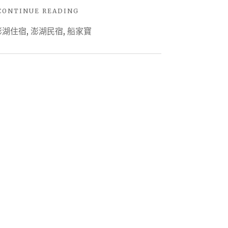
"【旅
CONTINUE READING
遊
澎湖住宿
,
澎湖民宿
,
船家寶
住
宿-
澎
湖】
澎
湖
住
宿
首
選
♚
船
家
寶
民
宿
SABAI
充