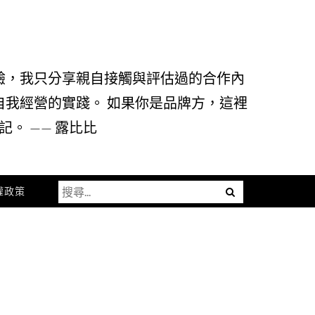
驗，我只分享親自接觸與評估過的合作內
自我經營的實踐。 如果你是品牌方，這裡
。 —— 露比比
搜
Menu
權政策
尋
關
鍵
字: