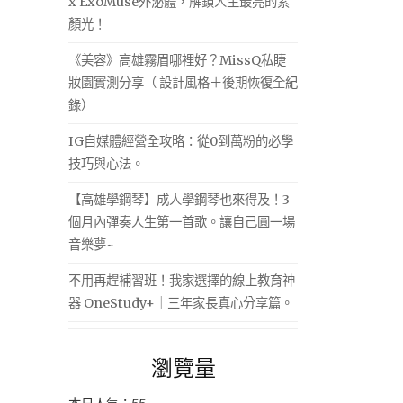
x ExoMuse外泌體，解鎖人生最亮的素
顏光！
《美容》高雄霧眉哪裡好？MissQ私睫
妝園實測分享（ 設計風格＋後期恢復全紀
錄）
IG自媒體經營全攻略：從0到萬粉的必學
技巧與心法。
【高雄學鋼琴】成人學鋼琴也來得及！3
個月內彈奏人生第一首歌。讓自己圓一場
音樂夢~
不用再趕補習班！我家選擇的線上教育神
器 OneStudy+｜三年家長真心分享篇。
瀏覽量