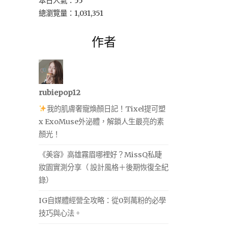
本日人氣：55
總瀏覽量：1,031,351
作者
rubiepop12
我的肌膚奢寵煥顏日記！Tixel提可塑
x ExoMuse外泌體，解鎖人生最亮的素
顏光！
《美容》高雄霧眉哪裡好？MissQ私睫
妝園實測分享（ 設計風格＋後期恢復全紀
錄）
IG自媒體經營全攻略：從0到萬粉的必學
技巧與心法。