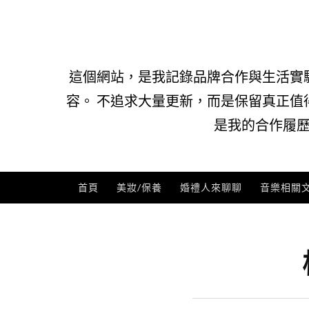
Skip
to
content
這個網站，是我記錄品牌合作與生活實
容。 不追求大量更新，而是保留真正值
是我的合作履歷
首頁
美妝/保養
婚禮人來聊聊
音樂相關