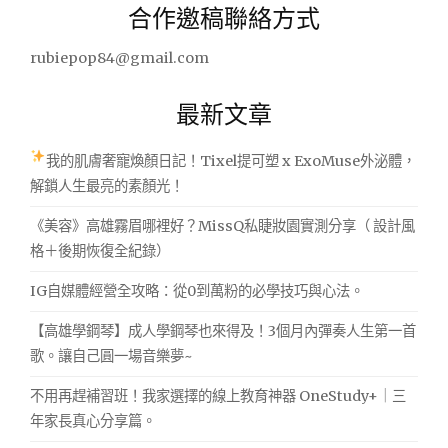
合作邀稿聯絡方式
鍵
字:
rubiepop84@gmail.com
最新文章
我的肌膚奢寵煥顏日記！Tixel提可塑 x ExoMuse外泌體，
解鎖人生最亮的素顏光！
《美容》高雄霧眉哪裡好？MissQ私睫妝園實測分享（ 設計風
格＋後期恢復全紀錄）
IG自媒體經營全攻略：從0到萬粉的必學技巧與心法。
【高雄學鋼琴】成人學鋼琴也來得及！3個月內彈奏人生第一首
歌。讓自己圓一場音樂夢~
不用再趕補習班！我家選擇的線上教育神器 OneStudy+｜三
年家長真心分享篇。