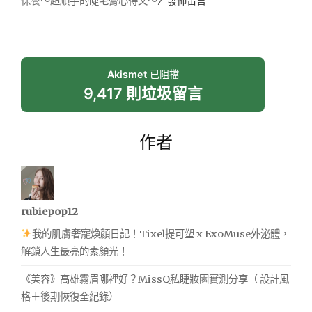
保養～超順手的睫毛膏心得文～
〉發佈留言
Akismet
已阻擋
9,417 則垃圾留言
作者
rubiepop12
我的肌膚奢寵煥顏日記！Tixel提可塑 x ExoMuse外泌體，
解鎖人生最亮的素顏光！
《美容》高雄霧眉哪裡好？MissQ私睫妝園實測分享（ 設計風
格＋後期恢復全紀錄）