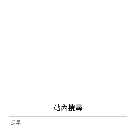
~
高
濃
度
防
禦
UP!!"
站內搜尋
搜
尋
關