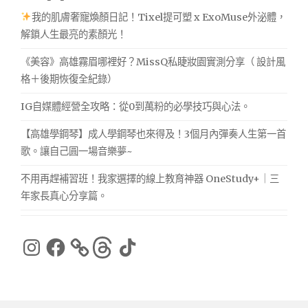
我的肌膚奢寵煥顏日記！Tixel提可塑 x ExoMuse外泌體，
解鎖人生最亮的素顏光！
《美容》高雄霧眉哪裡好？MissQ私睫妝園實測分享（ 設計風
格＋後期恢復全紀錄）
IG自媒體經營全攻略：從0到萬粉的必學技巧與心法。
【高雄學鋼琴】成人學鋼琴也來得及！3個月內彈奏人生第一首
歌。讓自己圓一場音樂夢~
不用再趕補習班！我家選擇的線上教育神器 OneStudy+｜三
年家長真心分享篇。
Instagram
Facebook
Threads
TikTok