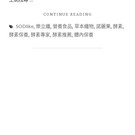
"【健
CONTINUE READING
康】
SODlike
,
樂立纖
,
營養食品
,
草本纖物
,
諾麗果
,
酵素
,
樂
立
酵素保養
,
酵素專家
,
酵素推薦
,
體內保養
纖
｜
諾
麗
果
SOD
酵
素
膠
囊，
拒
絕
三
層
肚
肚