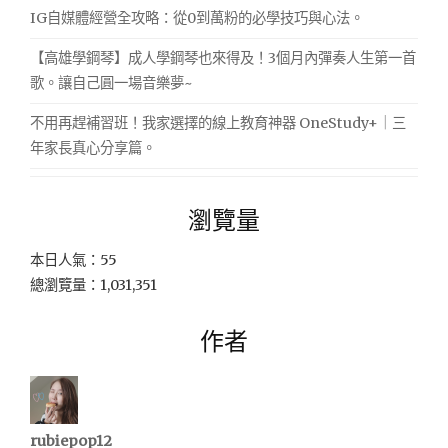
IG自媒體經營全攻略：從0到萬粉的必學技巧與心法。
【高雄學鋼琴】成人學鋼琴也來得及！3個月內彈奏人生第一首
歌。讓自己圓一場音樂夢~
不用再趕補習班！我家選擇的線上教育神器 OneStudy+｜三
年家長真心分享篇。
瀏覽量
本日人氣：55
總瀏覽量：1,031,351
作者
rubiepop12