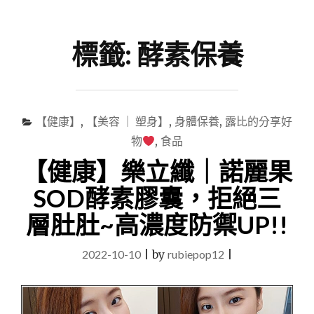
尋
Menu
關
鍵
標籤:
酵素保養
字
【健康】
,
【美容 ｜ 塑身】
,
身體保養
,
露比的分享好
物
,
食品
【健康】樂立纖｜諾麗果
SOD酵素膠囊，拒絕三
層肚肚~高濃度防禦UP!!
2022-10-10
|
by
rubiepop12
|