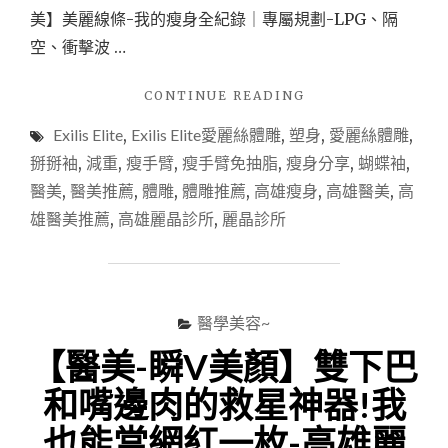
美】美麗線條-我的瘦身全紀錄｜專屬規劃-LPG、隔
空、衝擊波 …
"【醫
CONTINUE READING
美
Exilis Elite
,
Exilis Elite愛麗絲體雕
,
塑身
,
愛麗絲體雕
,
心
得】
掰掰袖
,
減重
,
瘦手臂
,
瘦手臂免抽脂
,
瘦身分享
,
蝴蝶袖
,
美
醫美
,
醫美推薦
,
體雕
,
體雕推薦
,
高雄瘦身
,
高雄醫美
,
高
麗
雄醫美推薦
,
高雄麗晶診所
,
麗晶診所
線
條-
我
的
瘦
醫學美容~
身
全
【醫美-瞬V美顏】雙下巴
紀
錄
和嘴邊肉的救星神器!我
2
也能當網紅一枚-高雄麗
｜