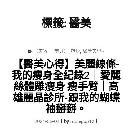
尋
Menu
關
鍵
標籤:
醫美
字
【美容 ｜ 塑身】
,
塑身
,
醫學美容~
【醫美心得】美麗線條-
我的瘦身全紀錄2｜愛麗
絲體雕瘦身 瘦手臂｜高
雄麗晶診所-跟我的蝴蝶
袖掰掰。
2021-03-02
|
by
rubiepop12
|