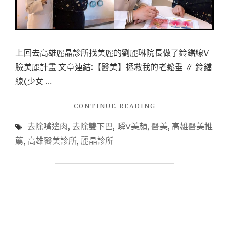
袖
掰
掰。"
上回去高雄麗晶診所找美麗的劉麗琳院長做了鈴鐺線V
臉美麗計畫 文章連結:【醫美】拯救我的老鬆垂 ∥ 鈴鐺
線(少女 …
"【醫
CONTINUE READING
美-
去除嘴邊肉
,
去除雙下巴
,
瞬V美顏
,
醫美
,
高雄醫美推
瞬
V
薦
,
高雄醫美診所
,
麗晶診所
美
顏】
雙
下
巴
和
嘴
邊