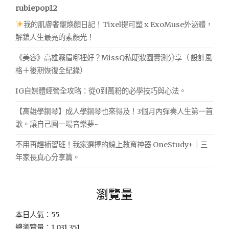
rubiepop12
我的肌膚奢寵煥顏日記！Tixel提可塑 x ExoMuse外泌體，
解鎖人生最亮的素顏光！
《美容》高雄霧眉哪裡好？MissQ私睫妝園實測分享（ 設計風
格＋後期恢復全紀錄）
IG自媒體經營全攻略：從0到萬粉的必學技巧與心法。
【高雄學鋼琴】成人學鋼琴也來得及！3個月內彈奏人生第一首
歌。讓自己圓一場音樂夢~
不用再趕補習班！我家選擇的線上教育神器 OneStudy+｜三
年家長真心分享篇。
瀏覽量
本日人氣：55
總瀏覽量：1,031,351