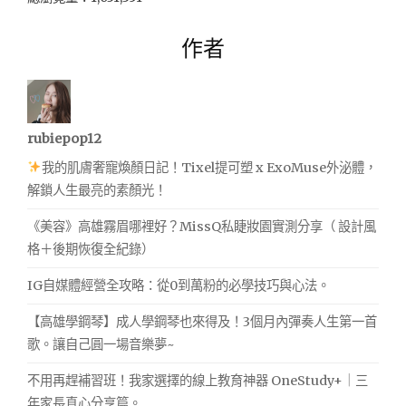
作者
rubiepop12
我的肌膚奢寵煥顏日記！Tixel提可塑 x ExoMuse外泌體，
解鎖人生最亮的素顏光！
《美容》高雄霧眉哪裡好？MissQ私睫妝園實測分享（ 設計風
格＋後期恢復全紀錄）
IG自媒體經營全攻略：從0到萬粉的必學技巧與心法。
【高雄學鋼琴】成人學鋼琴也來得及！3個月內彈奏人生第一首
歌。讓自己圓一場音樂夢~
不用再趕補習班！我家選擇的線上教育神器 OneStudy+｜三
年家長真心分享篇。