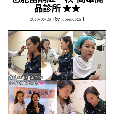
愛
晶診所 ★★
麗
絲
體
2019-05-28
|
by
rubiepop12
|
雕
瘦
身
瘦
手
臂
｜
高
雄
麗
晶
診
所-
跟
我
的
蝴
蝶