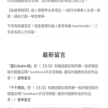
IG自媒體經營全攻略：從0到萬粉的必學技巧與心法。
【高雄學鋼琴】成人學鋼琴也來得及！3個月內彈奏人生第一首
歌。讓自己圓一場音樂夢~
不用再趕補習班！我家選擇的線上教育神器 OneStudy+｜三
年家長真心分享篇。
最新留言
「
露比Rubie妞
」於〈
【生活】有聽過猶如咖啡廳一般舒服放
鬆的眼鏡店嗎? SeeMore手目耳眼鏡~優質的服務和良好的品
質。
〉發佈留言
「
千千媽咪
」於〈
【生活】有聽過猶如咖啡廳一般舒服放鬆的
眼鏡店嗎? SeeMore手目耳眼鏡~優質的服務和良好的品
質。
〉發佈留言