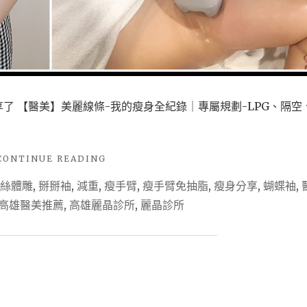
了 【醫美】美麗線條-我的瘦身全紀錄｜專屬規劃-LPG、隔空
"【醫
CONTINUE READING
美
絲體雕
,
掰掰袖
,
減重
,
瘦手臂
,
瘦手臂免抽脂
,
瘦身分享
,
蝴蝶袖
,
心
得】
高雄醫美推薦
,
高雄麗晶診所
,
麗晶診所
美
麗
線
條-
我
的
瘦