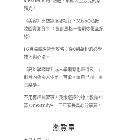
x ExoMuse外泌體，解鎖人生最亮的素
顏光！
《美容》高雄霧眉哪裡好？MissQ私睫
妝園實測分享（ 設計風格＋後期恢復全紀
錄）
IG自媒體經營全攻略：從0到萬粉的必學
技巧與心法。
【高雄學鋼琴】成人學鋼琴也來得及！3
個月內彈奏人生第一首歌。讓自己圓一場
音樂夢~
不用再趕補習班！我家選擇的線上教育神
器 OneStudy+｜三年家長真心分享篇。
瀏覽量