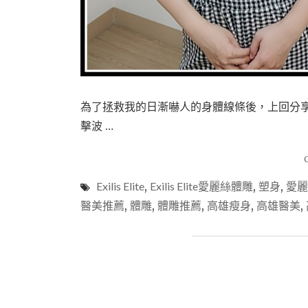
為了拯救我的日漸嚇人的身體線條後，上回分享
擊波 …
Exilis Elite
,
Exilis Elite愛麗絲體雕
,
塑身
,
愛麗
醫美推薦
,
體雕
,
體雕推薦
,
高雄瘦身
,
高雄醫美
,