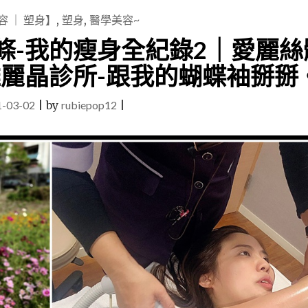
容 ｜ 塑身】
,
塑身
,
醫學美容~
條-我的瘦身全紀錄2｜愛麗絲
雄麗晶診所-跟我的蝴蝶袖掰掰
1-03-02
|
by
rubiepop12
|