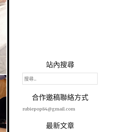
站內搜尋
搜
尋
關
合作邀稿聯絡方式
鍵
字:
rubiepop84@gmail.com
最新文章