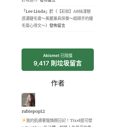
「
Lee Linda
」於〈
【彩妝】AB絲漾魅
惑濃睫毛膏～美麗兼具保養～超順手的睫
毛膏心得文～
〉發佈留言
Akismet
已阻擋
9,417 則垃圾留言
作者
rubiepop12
我的肌膚奢寵煥顏日記！Tixel提可塑