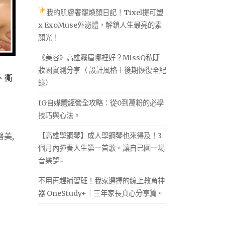
我的肌膚奢寵煥顏日記！Tixel提可塑
x ExoMuse外泌體，解鎖人生最亮的素
顏光！
《美容》高雄霧眉哪裡好？MissQ私睫
妝園實測分享（ 設計風格＋後期恢復全紀
、衝
錄）
IG自媒體經營全攻略：從0到萬粉的必學
技巧與心法。
【高雄學鋼琴】成人學鋼琴也來得及！3
醫美
,
個月內彈奏人生第一首歌。讓自己圓一場
音樂夢~
不用再趕補習班！我家選擇的線上教育神
器 OneStudy+｜三年家長真心分享篇。