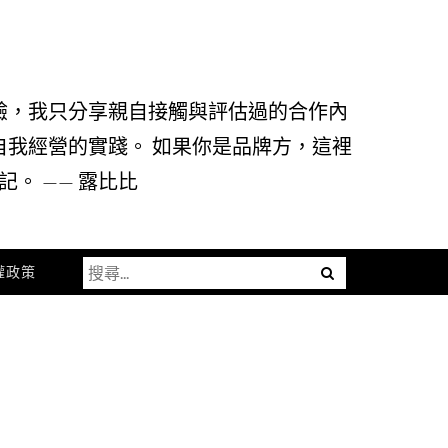
驗，我只分享親自接觸與評估過的合作內
自我經營的實踐。 如果你是品牌方，這裡
。 —— 露比比
搜
Menu
權政策
尋
關
鍵
字: