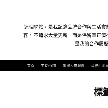
Skip
to
content
這個網站，是我記錄品牌合作與生活實
容。 不追求大量更新，而是保留真正值
是我的合作履歷
首頁
美妝/保養
婚禮人來聊聊
音樂相關
標