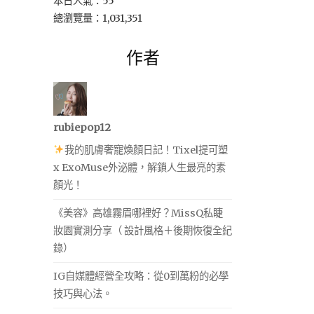
本日人氣：55
總瀏覽量：1,031,351
作者
rubiepop12
我的肌膚奢寵煥顏日記！Tixel提可塑
x ExoMuse外泌體，解鎖人生最亮的素
顏光！
《美容》高雄霧眉哪裡好？MissQ私睫
妝園實測分享（ 設計風格＋後期恢復全紀
錄）
IG自媒體經營全攻略：從0到萬粉的必學
技巧與心法。