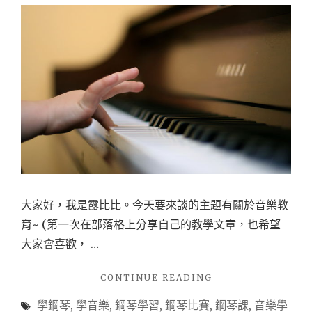
大家好，我是露比比。今天要來談的主題有關於音樂教
育~ (第一次在部落格上分享自己的教學文章，也希望
大家會喜歡， …
"【音
CONTINUE READING
樂
學鋼琴
,
學音樂
,
鋼琴學習
,
鋼琴比賽
,
鋼琴課
,
音樂學
教