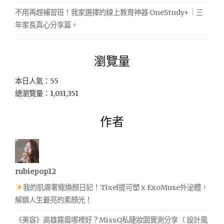
不用再趕補習班！我家選擇的線上教育神器 OneStudy+｜三
年家長真心分享篇。
瀏覽量
本日人氣：55
總瀏覽量：1,031,351
作者
rubiepop12
我的肌膚奢寵煥顏日記！Tixel提可塑 x ExoMuse外泌體，
解鎖人生最亮的素顏光！
《美容》高雄霧眉哪裡好？MissQ私睫妝園實測分享（ 設計風