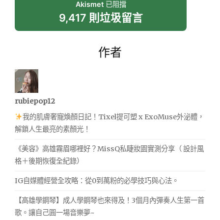
Akismet
已阻擋
9,417 則垃圾留言
作者
rubiepop12
我的肌膚奢寵煥顏日記！Tixel提可塑 x ExoMuse外泌體，
解鎖人生最亮的素顏光！
《美容》高雄霧眉哪裡好？MissQ私睫妝園實測分享（ 設計風
格＋後期恢復全紀錄）
IG自媒體經營全攻略：從0到萬粉的必學技巧與心法。
【高雄學鋼琴】成人學鋼琴也來得及！3個月內彈奏人生第一首
歌。讓自己圓一場音樂夢~