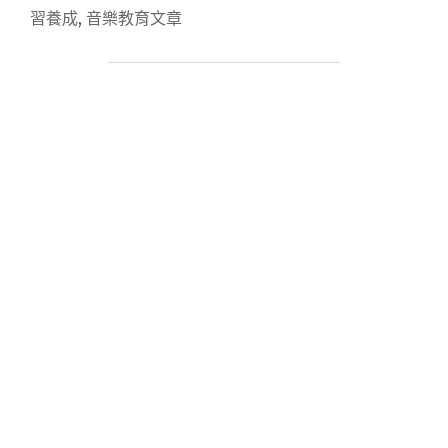
育】
習養成
,
音樂教育文章
鋼
琴
比
賽
上，
那
些
年
紀
這
麼
小
的
孩
子，
怎
麼
這
麼
厲