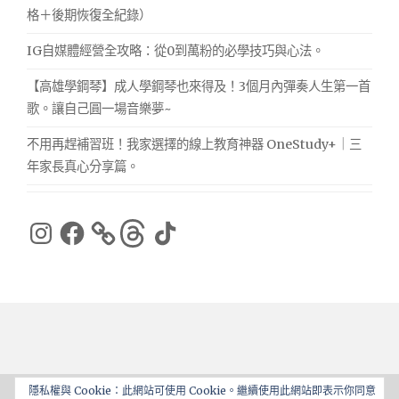
格＋後期恢復全紀錄）
IG自媒體經營全攻略：從0到萬粉的必學技巧與心法。
【高雄學鋼琴】成人學鋼琴也來得及！3個月內彈奏人生第一首
歌。讓自己圓一場音樂夢~
不用再趕補習班！我家選擇的線上教育神器 OneStudy+｜三
年家長真心分享篇。
Instagram
Facebook
Threads
TikTok
隱私權與 Cookie：此網站可使用 Cookie。繼續使用此網站即表示你同意