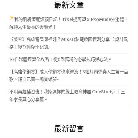
最新文章
我的肌膚奢寵煥顏日記！Tixel提可塑 x ExoMuse外泌體，
解鎖人生最亮的素顏光！
《美容》高雄霧眉哪裡好？MissQ私睫妝園實測分享（ 設計風
格＋後期恢復全紀錄）
IG自媒體經營全攻略：從0到萬粉的必學技巧與心法。
【高雄學鋼琴】成人學鋼琴也來得及！3個月內彈奏人生第一首
歌。讓自己圓一場音樂夢~
不用再趕補習班！我家選擇的線上教育神器 OneStudy+｜三
年家長真心分享篇。
最新留言