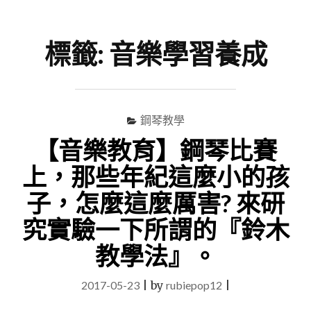
尋
Menu
關
鍵
標籤:
音樂學習養成
字
鋼琴教學
【音樂教育】鋼琴比賽
上，那些年紀這麼小的孩
子，怎麼這麼厲害? 來研
究實驗一下所謂的『鈴木
教學法』。
2017-05-23
|
by
rubiepop12
|