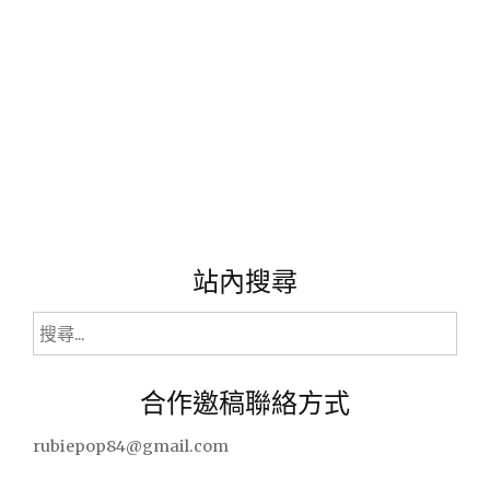
害?
來
研
究
實
驗
一
下
所
謂
的
『鈴
站內搜尋
木
教
搜
學
尋
法』。"
關
合作邀稿聯絡方式
鍵
字:
rubiepop84@gmail.com