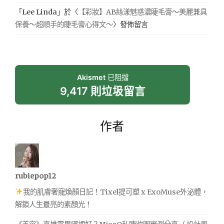
「
Lee Linda
」於〈
【彩妝】AB絲漾魅惑濃睫毛膏～美麗兼具
保養～超順手的睫毛膏心得文～
〉發佈留言
Akismet
已阻擋
9,417 則垃圾留言
作者
rubiepop12
我的肌膚奢寵煥顏日記！Tixel提可塑 x ExoMuse外泌體，
解鎖人生最亮的素顏光！