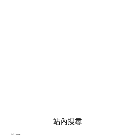
–
結
合
科
學，
技
術，
工
程，
藝
術，
數
學
於
一
身
的
BOX~"
站內搜尋
搜