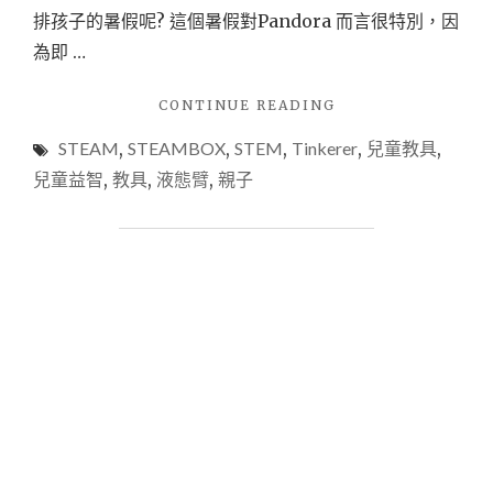
排孩子的暑假呢? 這個暑假對Pandora 而言很特別，因
為即 …
"【教
CONTINUE READING
具
STEAM
,
STEAMBOX
,
STEM
,
Tinkerer
,
兒童教具
,
分
享】
兒童益智
,
教具
,
液態臂
,
親子
TINKERER
STEAM
BOX
開
箱
｜
超
酷
的
DIY
遊
戲
盒