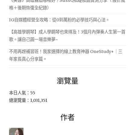
《美容》高雄霧眉哪裡好？MissQ私睫妝園實測分享（ 設計風
格＋後期恢復全紀錄）
IG自媒體經營全攻略：從0到萬粉的必學技巧與心法。
【高雄學鋼琴】成人學鋼琴也來得及！3個月內彈奏人生第一首
歌。讓自己圓一場音樂夢~
不用再趕補習班！我家選擇的線上教育神器 OneStudy+｜三
年家長真心分享篇。
瀏覽量
本日人氣：55
總瀏覽量：1,031,351
作者