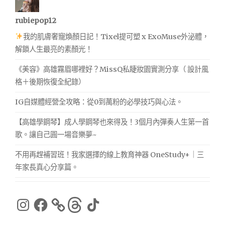
rubiepop12
我的肌膚奢寵煥顏日記！Tixel提可塑 x ExoMuse外泌體，
解鎖人生最亮的素顏光！
《美容》高雄霧眉哪裡好？MissQ私睫妝園實測分享（ 設計風
格＋後期恢復全紀錄）
IG自媒體經營全攻略：從0到萬粉的必學技巧與心法。
【高雄學鋼琴】成人學鋼琴也來得及！3個月內彈奏人生第一首
歌。讓自己圓一場音樂夢~
不用再趕補習班！我家選擇的線上教育神器 OneStudy+｜三
年家長真心分享篇。
Instagram
Facebook
Threads
TikTok