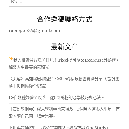
尋
關
合作邀稿聯絡方式
鍵
字:
rubiepop84@gmail.com
最新文章
我的肌膚奢寵煥顏日記！Tixel提可塑 x ExoMuse外泌體，
解鎖人生最亮的素顏光！
《美容》高雄霧眉哪裡好？MissQ私睫妝園實測分享（ 設計風
格＋後期恢復全紀錄）
IG自媒體經營全攻略：從0到萬粉的必學技巧與心法。
【高雄學鋼琴】成人學鋼琴也來得及！3個月內彈奏人生第一首
歌。讓自己圓一場音樂夢~
不用再趕補習班！我家選擇的線上教育神器 OneStudy+｜三