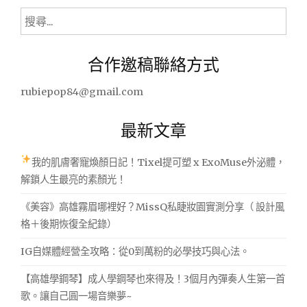
搜
尋
關
合作邀稿聯絡方式
鍵
字:
rubiepop84@gmail.com
最新文章
我的肌膚奢寵煥顏日記！Tixel提可塑 x ExoMuse外泌體，
解鎖人生最亮的素顏光！
《美容》高雄霧眉哪裡好？MissQ私睫妝園實測分享（ 設計風
格＋後期恢復全紀錄）
IG自媒體經營全攻略：從0到萬粉的必學技巧與心法。
【高雄學鋼琴】成人學鋼琴也來得及！3個月內彈奏人生第一首
歌。讓自己圓一場音樂夢~