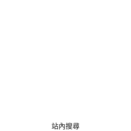
高
雄
旗
艦
館
＊
寵
愛
呵
護
自
己
的
女
人
最
美。"
站內搜尋