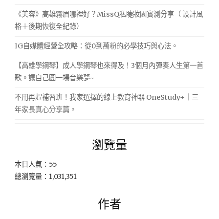
《美容》高雄霧眉哪裡好？MissQ私睫妝園實測分享（ 設計風
格＋後期恢復全紀錄）
IG自媒體經營全攻略：從0到萬粉的必學技巧與心法。
【高雄學鋼琴】成人學鋼琴也來得及！3個月內彈奏人生第一首
歌。讓自己圓一場音樂夢~
不用再趕補習班！我家選擇的線上教育神器 OneStudy+｜三
年家長真心分享篇。
瀏覽量
本日人氣：55
總瀏覽量：1,031,351
作者