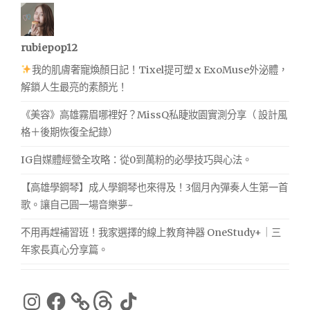
rubiepop12
我的肌膚奢寵煥顏日記！Tixel提可塑 x ExoMuse外泌體，
解鎖人生最亮的素顏光！
《美容》高雄霧眉哪裡好？MissQ私睫妝園實測分享（ 設計風
格＋後期恢復全紀錄）
IG自媒體經營全攻略：從0到萬粉的必學技巧與心法。
【高雄學鋼琴】成人學鋼琴也來得及！3個月內彈奏人生第一首
歌。讓自己圓一場音樂夢~
不用再趕補習班！我家選擇的線上教育神器 OneStudy+｜三
年家長真心分享篇。
Instagram
Facebook
Threads
TikTok