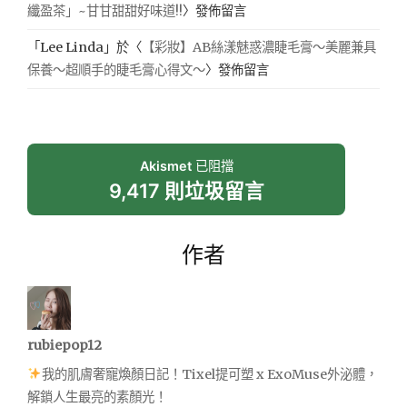
纖盈茶」~甘甘甜甜好味道!!
〉發佈留言
「
Lee Linda
」於〈
【彩妝】AB絲漾魅惑濃睫毛膏～美麗兼具
保養～超順手的睫毛膏心得文～
〉發佈留言
Akismet
已阻擋
9,417 則垃圾留言
作者
rubiepop12
我的肌膚奢寵煥顏日記！Tixel提可塑 x ExoMuse外泌體，
解鎖人生最亮的素顏光！