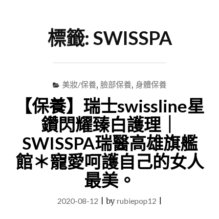
尋
Menu
關
鍵
標籤:
SWISSPA
字
美妝/保養
,
臉部保養
,
身體保養
【保養】瑞士swissline星
鑽閃耀臻白護理｜
SWISSPA瑞醫高雄旗艦
館＊寵愛呵護自己的女人
最美。
2020-08-12
|
by
rubiepop12
|