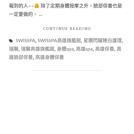
報到的人~~
除了定期身體按摩之外，臉部保養也是
一定要做的， …
"【保
CONTINUE READING
養】
SWISSPA
,
SWISSPA高雄旗艦館
,
星鑽閃耀臻白護理
,
瑞
士
瑞醫
,
瑞醫高雄旗艦館
,
身體spa
,
高雄spa
,
高雄保養
,
高
SWISSLINE
雄臉部保養
,
高雄身體保養
星
鑽
閃
耀
臻
白
護
理
｜
SWISSPA
瑞
醫