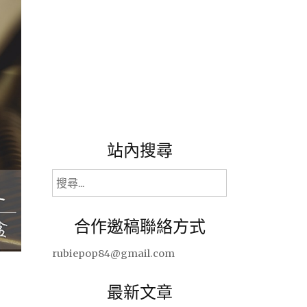
站內搜尋
搜
尋
關
合作邀稿聯絡方式
鍵
字:
rubiepop84@gmail.com
最新文章