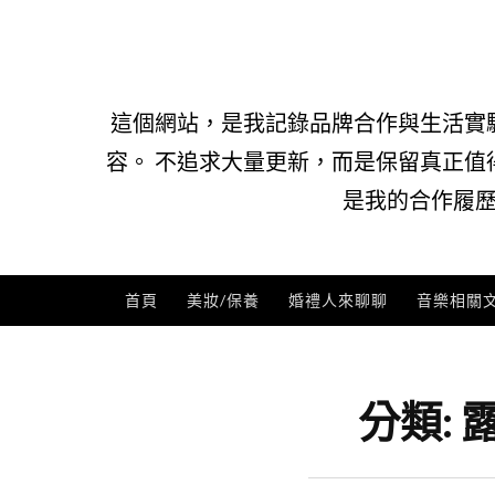
Skip
to
content
這個網站，是我記錄品牌合作與生活實
容。 不追求大量更新，而是保留真正值
是我的合作履歷
首頁
美妝/保養
婚禮人來聊聊
音樂相關
分類: