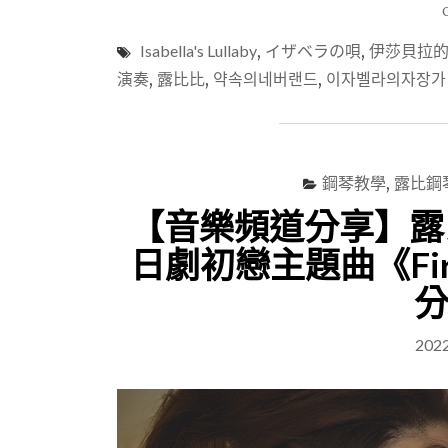
Isabella's Lullaby
,
イザベラの唄
,
伊莎貝拉
演奏
,
露比比
,
약속의네버랜드
,
이자벨라의자장가
鋼琴教學
,
露比鋼
【音樂頻道分享】露比鋼
日劇初戀主題曲《Firs
分
202