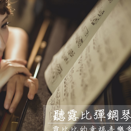
的
夢
幻
島
主
題
曲
》
約
定
的
夢
幻
島
伊
莎
貝
拉
的
搖
籃
曲-