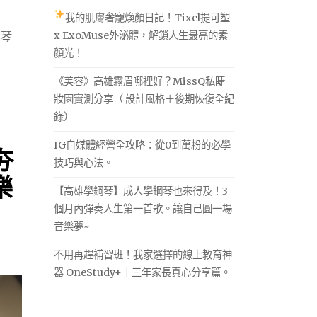
我的肌膚奢寵煥顏日記！Tixel提可塑
x ExoMuse外泌體，解鎖人生最亮的素
鋼琴
顏光！
《美容》高雄霧眉哪裡好？MissQ私睫
妝園實測分享（ 設計風格＋後期恢復全紀
錄）
IG自媒體經營全攻略：從0到萬粉的必學
夯
技巧與心法。
樂
【高雄學鋼琴】成人學鋼琴也來得及！3
個月內彈奏人生第一首歌。讓自己圓一場
音樂夢~
不用再趕補習班！我家選擇的線上教育神
器 OneStudy+｜三年家長真心分享篇。