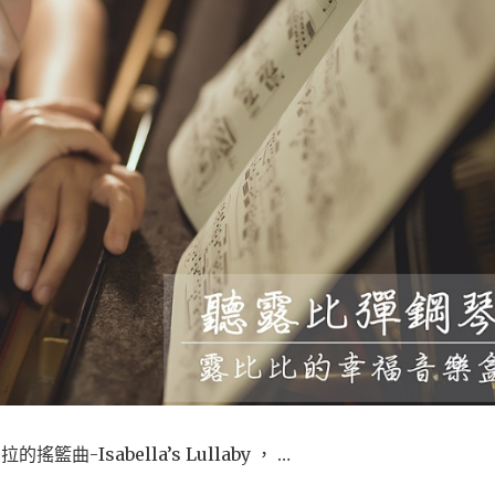
-Isabella’s Lullaby ， …