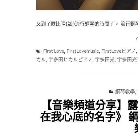
又到了露比彈(談)流行鋼琴的時間了。 流行鋼琴彈
First Love
,
FirstLovemusic
,
FirstLoveピアノ
カル
,
宇多田ヒカルピアノ
,
宇多田光
,
宇多田光
鋼琴教學
,
【音樂頻道分享】露
在我心底的名字》 