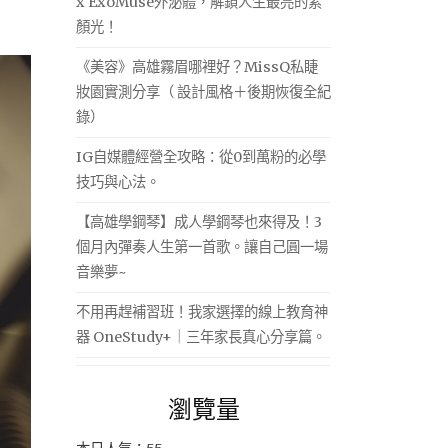
x ExoMuse外泌體，解鎖人生最亮的素
顏光！
《美容》高雄霧眉哪裡好？MissQ私睫
妝園實測分享（ 設計風格＋後期恢復全紀
錄）
IG自媒體經營全攻略：從0到萬粉的必學
技巧與心法。
【高雄學鋼琴】成人學鋼琴也來得及！3
個月內彈奏人生第一首歌。讓自己圓一場
音樂夢~
不用再趕補習班！我家選擇的線上教育神
器 OneStudy+｜三年家長真心分享篇。
瀏覽量