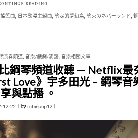
"【音
CONTINUE READING
樂
的搖籃曲
,
日本動漫主題曲
,
約定的夢幻島
,
約束のネバーランド
,
頻
道
分
享】
露
比
鋼
琴演奏頻道
,
音樂/戲劇/演藝
,
音樂相關文章
琴
琴頻道收聽 — Netflix最
頻
道
t Love》宇多田光 – 鋼琴音
收
聽
享與點播 。
—
日
2-12-22
|
by
rubiepop12
|
本
動
漫
《約
定