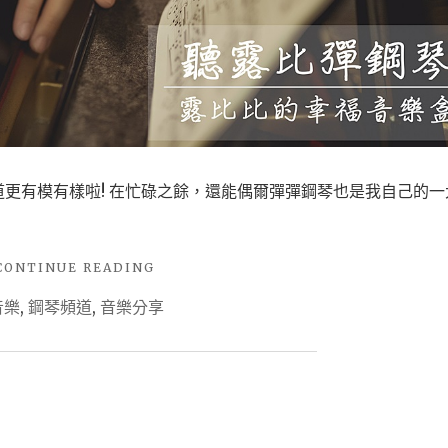
享
與
點
播
。"
更有模有樣啦! 在忙碌之餘，還能偶爾彈彈鋼琴也是我自己的一
"【音
CONTINUE READING
樂
音樂
,
鋼琴頻道
,
音樂分享
頻
道
分
享】
露
比
鋼