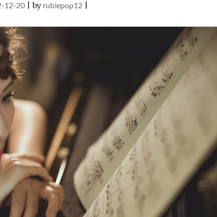
2-12-20
|
by
rubiepop12
|
奏
最
版"
夯
日
劇
初
戀
主
題
曲
《FIRST
LOVE》
宇
多
田
光
–
鋼
琴
音
樂
分