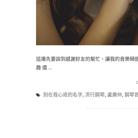
這邊先要說到感謝好友的幫忙，讓我的音樂頻道
趣 還 …
刻在我心底的名字
,
流行鋼琴
,
盧廣仲
,
鋼琴