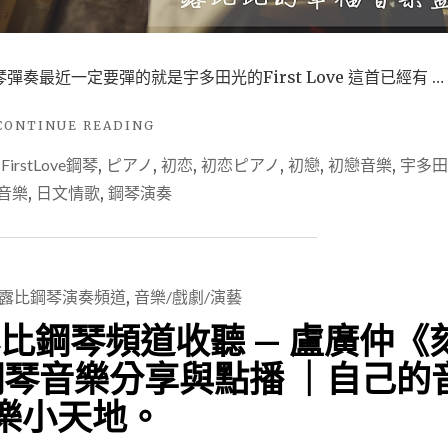
ISABELLA’S
LULLABY
鋼
奏最近一定要彈的就是宇多田光的First Love 這首已經有 …
琴
演
奏
"【音
CONTINUE READING
日
樂
,
FirstLove鋼琴
,
ピアノ
,
初恋
,
初恋ピアノ
,
初戀
,
初戀音樂
,
宇多田
本
頻
動
道
音樂
,
日文情歌
,
鋼琴演奏
畫
分
聽
享】
露
露
比
比
彈
鋼
露比鋼琴演奏頻道
,
音樂/戲劇/演藝
鋼
琴
比鋼琴頻道收聽 — 盧廣仲《
琴
頻
PIANO
道
鋼琴音樂分享與點播 ｜自己的
COVER
收
鋼
聽
樂小天地。
琴
—
演
NETFLIX