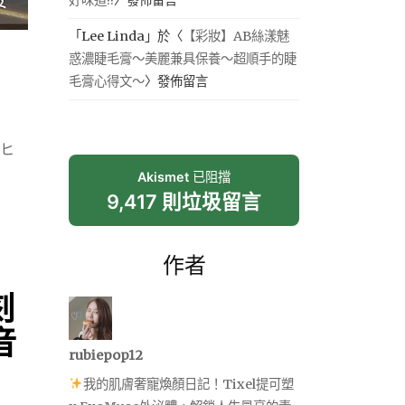
「
Lee Linda
」於〈
【彩妝】AB絲漾魅
惑濃睫毛膏～美麗兼具保養～超順手的睫
毛膏心得文～
〉發佈留言
ヒ
Akismet
已阻擋
9,417 則垃圾留言
作者
刻
音
rubiepop12
我的肌膚奢寵煥顏日記！Tixel提可塑