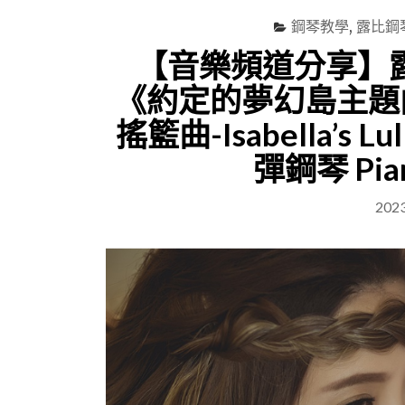
鋼琴教學
,
露比鋼
【音樂頻道分享】露
《約定的夢幻島主題曲
搖籃曲-Isabella’s
彈鋼琴 Pia
202