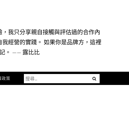
驗，我只分享親自接觸與評估過的合作內
自我經營的實踐。 如果你是品牌方，這裡
。 —— 露比比
搜
Menu
權政策
尋
關
鍵
字: