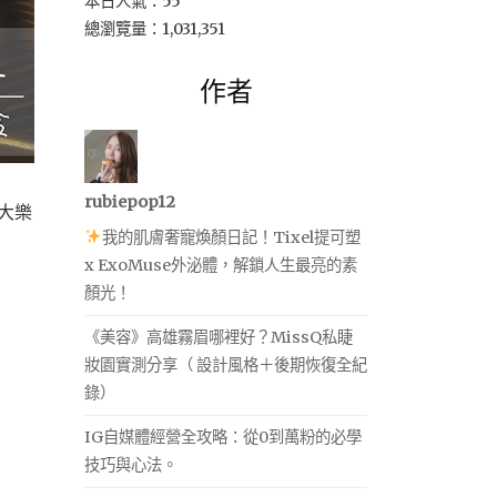
本日人氣：55
總瀏覽量：1,031,351
作者
rubiepop12
大樂
我的肌膚奢寵煥顏日記！Tixel提可塑
x ExoMuse外泌體，解鎖人生最亮的素
顏光！
《美容》高雄霧眉哪裡好？MissQ私睫
妝園實測分享（ 設計風格＋後期恢復全紀
錄）
IG自媒體經營全攻略：從0到萬粉的必學
技巧與心法。