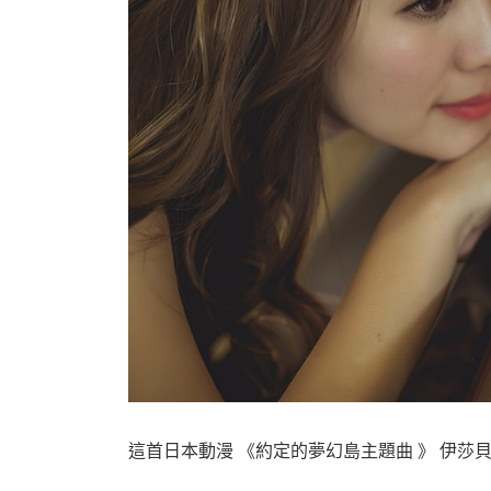
這首日本動漫 《約定的夢幻島主題曲 》 伊莎貝拉的搖籃曲