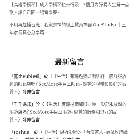
【高雄學鋼琴】成人學鋼琴也來得及！3個月內彈奏人生第一首
歌。讓自己圓一場音樂夢~
不用再趕補習班！我家選擇的線上教育神器 OneStudy+｜三
年家長真心分享篇。
最新留言
「
露比Rubie妞
」於〈
【生活】有聽過猶如咖啡廳一般舒服放
鬆的眼鏡店嗎? SeeMore手目耳眼鏡~優質的服務和良好的品
質。
〉發佈留言
「
千千媽咪
」於〈
【生活】有聽過猶如咖啡廳一般舒服放鬆的
眼鏡店嗎? SeeMore手目耳眼鏡~優質的服務和良好的品
質。
〉發佈留言
「
Joshua
」於〈
【生活】最近愛喝的「台灣茶人-荷葉玫瑰纖