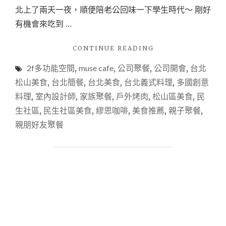
北上了兩天一夜，順便陪老公回味一下學生時代～ 剛好
有機會來吃到 …
"【食
CONTINUE READING
記。
2f多功能空間
,
muse cafe
,
公司聚餐
,
公司開會
,
台北
台
北
松山美食
,
台北簡餐
,
台北美食
,
台北義式料理
,
多國創意
X
料理
,
室內設計師
,
家族聚餐
,
戶外烤肉
,
松山區美食
,
民
松
生社區
,
民生社區美食
,
繆思咖啡
,
美食推薦
,
親子聚餐
,
山
區】
親朋好友聚餐
用
心
的
美
味
，
一
定
要