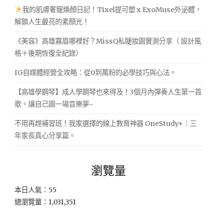
我的肌膚奢寵煥顏日記！Tixel提可塑 x ExoMuse外泌體，
解鎖人生最亮的素顏光！
《美容》高雄霧眉哪裡好？MissQ私睫妝園實測分享（ 設計風
格＋後期恢復全紀錄）
IG自媒體經營全攻略：從0到萬粉的必學技巧與心法。
【高雄學鋼琴】成人學鋼琴也來得及！3個月內彈奏人生第一首
歌。讓自己圓一場音樂夢~
不用再趕補習班！我家選擇的線上教育神器 OneStudy+｜三
年家長真心分享篇。
瀏覽量
本日人氣：55
總瀏覽量：1,031,351