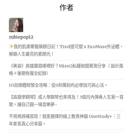
作者
rubiepop12
我的肌膚奢寵煥顏日記！Tixel提可塑 x ExoMuse外泌體，
解鎖人生最亮的素顏光！
《美容》高雄霧眉哪裡好？MissQ私睫妝園實測分享（ 設計風
格＋後期恢復全紀錄）
IG自媒體經營全攻略：從0到萬粉的必學技巧與心法。
【高雄學鋼琴】成人學鋼琴也來得及！3個月內彈奏人生第一首
歌。讓自己圓一場音樂夢~
不用再趕補習班！我家選擇的線上教育神器 OneStudy+｜三
年家長真心分享篇。