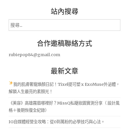
站內搜尋
搜
尋
關
合作邀稿聯絡方式
鍵
字:
rubiepop84@gmail.com
最新文章
我的肌膚奢寵煥顏日記！Tixel提可塑 x ExoMuse外泌體，
解鎖人生最亮的素顏光！
《美容》高雄霧眉哪裡好？MissQ私睫妝園實測分享（ 設計風
格＋後期恢復全紀錄）
IG自媒體經營全攻略：從0到萬粉的必學技巧與心法。