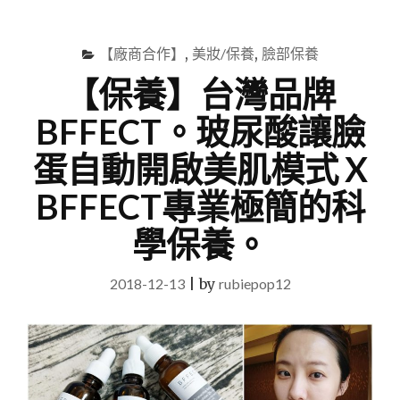
尋
Menu
關
鍵
【廠商合作】
,
美妝/保養
,
臉部保養
字
【保養】台灣品牌
BFFECT。玻尿酸讓臉
蛋自動開啟美肌模式 X
BFFECT專業極簡的科
學保養。
2018-12-13
|
by
rubiepop12