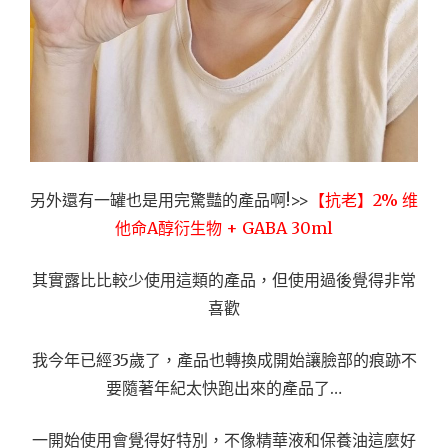
另外還有一罐也是用完驚豔的產品啊!>>
【抗老】2% 维
他命A醇衍生物 + GABA 30ml
其實露比比較少使用這類的產品，但使用過後覺得非常
喜歡
我今年已經35歲了，產品也轉換成開始讓臉部的痕跡不
要隨著年紀太快跑出來的產品了…
一開始使用會覺得好特別，不像精華液和保養油這麼好