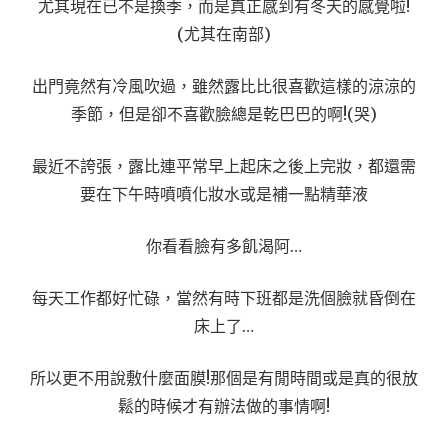
尤其現在已不是換季，而是真正感到有冬天的感覺啦!
(尤其在南部)
出門竟然有冷風吹過，雖然露比比很喜歡這樣的涼涼的
季節，但是卻不喜歡臉總是乾巴巴的啊!(哭)
最近不誇張，露比連平常早上起床之後上完妝，都還需
要在下午時噴噴化妝水或是補一點精華液
你看看臉有多飢渴阿…
每天工作都好忙碌，當然有時下班都是洗個臉就昏倒在
床上了…
所以更不用說敷什麼面膜!那個是有閒時間或是真的很放
鬆的時候才有辦法做的事情啊!