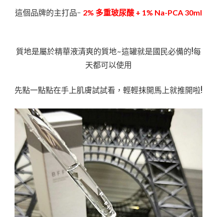
這個品牌的主打品-
2% 多重玻尿酸 + 1% Na-PCA 30ml
質地是屬於精華液清爽的質地~這罐就是國民必備的!每
天都可以使用
先點一點點在手上肌膚試試看，輕輕抹開馬上就推開啦!