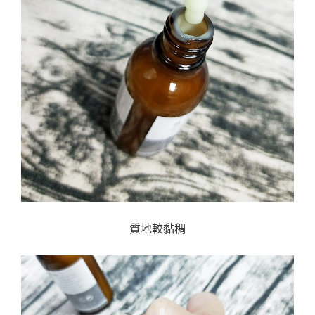
質地較黏稠