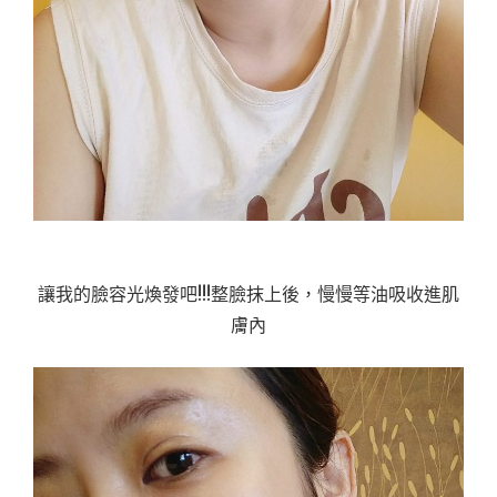
讓我的臉容光煥發吧!!!整臉抹上後，慢慢等油吸收進肌
膚內