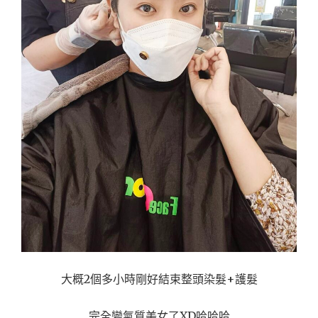
大概2個多小時剛好結束整頭染髮+護髮
完全變氣質美女了XD哈哈哈