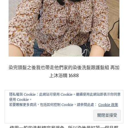
染完頭髮之後我也帶走他們家的染後洗髮跟護髮組 再加
上沐浴精 1688
隱私權與 Cookie：此網站可使用 Cookie。繼續使用此網站即表示你同意
強烈建議要帶一組，因為露比自己買了之後覺得很滿意
使用 Cookie。
若要瞭解更多資訊，包括如何控制 Cookie，請參閱此處：
Cookie 政策
都染髮了，當然需要好好維護髮色
使用一般的洗髮精容易退色…所以染後最好第一個月都