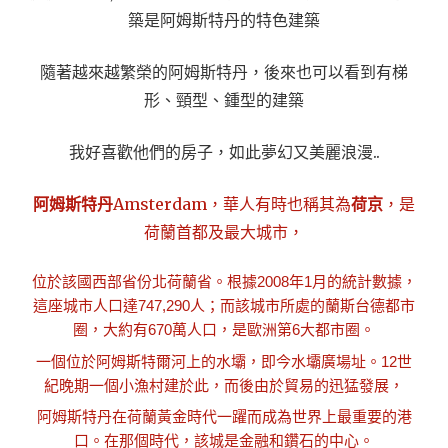
築是阿姆斯特丹的特色建築
隨著越來越繁榮的阿姆斯特丹，後來也可以看到有梯
形、頸型、鍾型的建築
我好喜歡他們的房子，如此夢幻又美麗浪漫..
阿姆斯特丹
Amsterdam
，華人有時也稱其為
荷京
，是
荷蘭
首都
及
最大城市
，
位於該國西部
省份
北荷蘭省
。根據2008年1月的統計數據，
這座城市人口達747,290人；而該城市所處的
蘭斯台德
都市
圈，大約有670萬人口，是
歐洲
第6大
都市圈
。
一個位於
阿姆斯特爾河
上的
水壩
，即今
水壩廣場
址。12世
紀晚期一個小漁村建於此，而後由於
貿易
的迅猛發展，
阿姆斯特丹在
荷蘭黃金時代
一躍而成為世界上最重要的
港
口
。在那個時代，該城是金融和
鑽石
的中心。