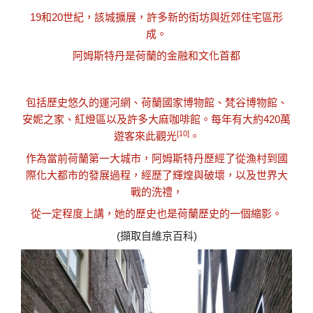
19和20世紀，該城
擴展
，許多新的街坊與近郊住宅區形
成。
阿姆斯特丹是荷蘭的
金融
和
文化
首都
包括歷史悠久的
運河網
、
荷蘭國家博物館
、
梵谷博物館
、
安妮之家
、
紅燈區
以及許多
大麻咖啡館
。每年有大約420萬
[10]
遊客來此觀光
。
作為當前荷蘭第一大城市，阿姆斯特丹歷經了從漁村到國
際化大都市的發展過程，經歷了輝煌與破壞，以及世界大
戰的洗禮，
從一定程度上講，她的歷史也是荷蘭歷史的一個縮影。
(擷取自維京百科)