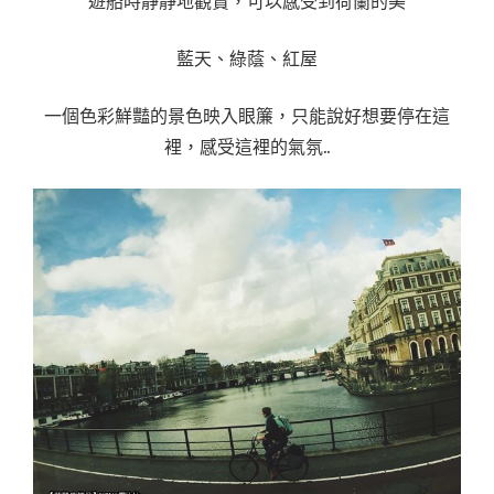
遊船時靜靜地觀賞，可以感受到荷蘭的美
藍天、綠蔭、紅屋
一個色彩鮮豔的景色映入眼簾，只能說好想要停在這
裡，感受這裡的氣氛..