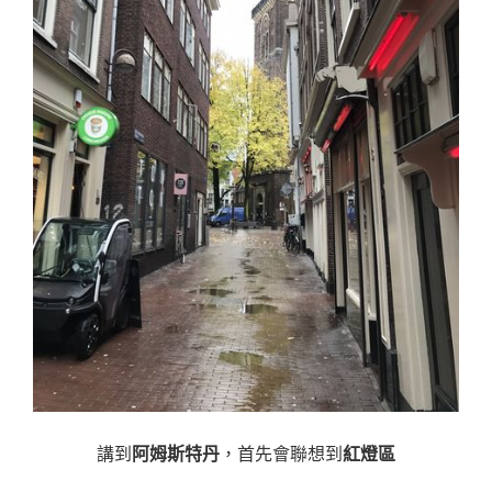
講到
阿姆斯特丹
，首先會聯想到
紅燈區