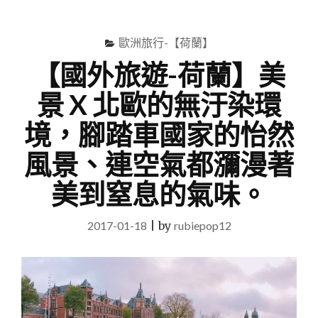
尋
Menu
關
鍵
歐洲旅行-【荷蘭】
字
【國外旅遊-荷蘭】美
景 X 北歐的無汙染環
境，腳踏車國家的怡然
風景、連空氣都瀰漫著
美到窒息的氣味。
2017-01-18
|
by
rubiepop12