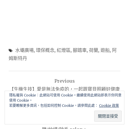
水壩廣場
,
環保概念
,
紅燈區
,
腳踏車
,
荷蘭
,
遊船
,
阿
姆斯特丹
文
Previous
章
【生機生技】愛是無法免疫的，一起跟寶貝照顧好健康
導
隱私權與 Cookie：此網站可使用 Cookie。繼續使用此網站即表示你同意
的身體 X 超級好抗多醣體-母子套餐 X兒童易利抗。
使用 Cookie。
Next
覽
若要瞭解更多資訊，包括如何控制 Cookie，請參閱此處：
Cookie 政策
【美容-水晶唇】拒絕黑框唇、黑嘴唇，想了N年的水晶
唇，終於小小完成自己的美麗心願囉~椏椏魅睫藝術 美