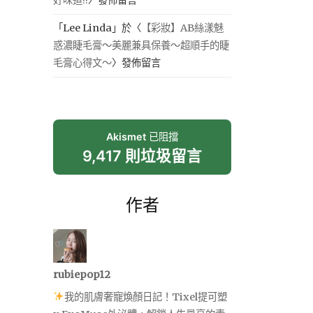
「
Lee Linda
」於〈
【彩妝】AB絲漾魅
惑濃睫毛膏～美麗兼具保養～超順手的睫
毛膏心得文～
〉發佈留言
Akismet
已阻擋
9,417 則垃圾留言
作者
rubiepop12
我的肌膚奢寵煥顏日記！Tixel提可塑