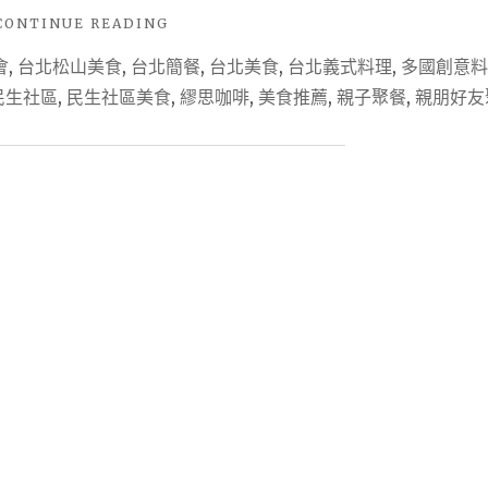
"【食
CONTINUE READING
記。
會
,
台北松山美食
,
台北簡餐
,
台北美食
,
台北義式料理
,
多國創意料
台
北
民生社區
,
民生社區美食
,
繆思咖啡
,
美食推薦
,
親子聚餐
,
親朋好友
X
松
山
區】
用
心
的
美
味
，
一
定
要
來
一
次
的