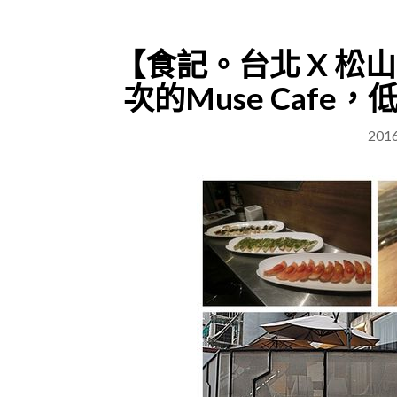
【食記。台北 X 松
次的Muse Caf
201