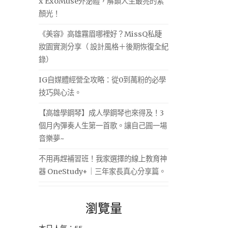
x ExoMuse外泌體，解鎖人生最亮的素
顏光！
《美容》高雄霧眉哪裡好？MissQ私睫
妝園實測分享（ 設計風格＋後期恢復全紀
錄）
IG自媒體經營全攻略：從0到萬粉的必學
技巧與心法。
【高雄學鋼琴】成人學鋼琴也來得及！3
個月內彈奏人生第一首歌。讓自己圓一場
音樂夢~
不用再趕補習班！我家選擇的線上教育神
器 OneStudy+｜三年家長真心分享篇。
瀏覽量