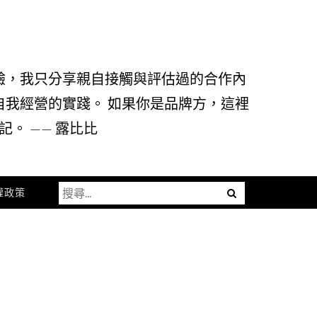
驗，我只分享親自接觸與評估過的合作內
自我經營的實踐。 如果你是品牌方，這裡
。 —— 露比比
搜
Menu
權政策
尋
關
鍵
字: