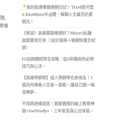
我的肌膚奢寵煥顏日記！Tixel提可塑
x ExoMuse外泌體，解鎖人生最亮的素
理
,
顏光！
聚餐
《美容》高雄霧眉哪裡好？MissQ私睫
妝園實測分享（ 設計風格＋後期恢復全紀
錄）
IG自媒體經營全攻略：從0到萬粉的必學
技巧與心法。
【高雄學鋼琴】成人學鋼琴也來得及！3
個月內彈奏人生第一首歌。讓自己圓一場
音樂夢~
不用再趕補習班！我家選擇的線上教育神
器 OneStudy+｜三年家長真心分享篇。