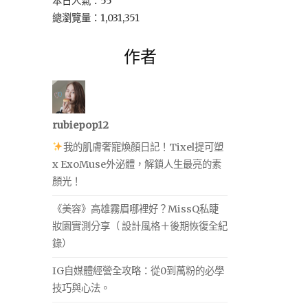
本日人氣：55
總瀏覽量：1,031,351
作者
rubiepop12
我的肌膚奢寵煥顏日記！Tixel提可塑
x ExoMuse外泌體，解鎖人生最亮的素
顏光！
《美容》高雄霧眉哪裡好？MissQ私睫
妝園實測分享（ 設計風格＋後期恢復全紀
錄）
IG自媒體經營全攻略：從0到萬粉的必學
技巧與心法。