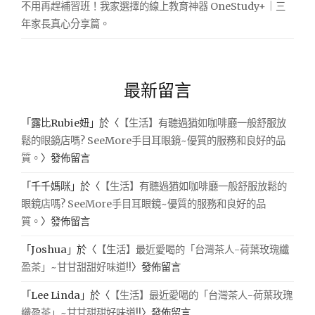
不用再趕補習班！我家選擇的線上教育神器 OneStudy+｜三
鋼
年家長真心分享篇。
琴
演
奏
版"
最新留言
「
露比Rubie妞
」於〈
【生活】有聽過猶如咖啡廳一般舒服放
鬆的眼鏡店嗎? SeeMore手目耳眼鏡~優質的服務和良好的品
質。
〉發佈留言
「
千千媽咪
」於〈
【生活】有聽過猶如咖啡廳一般舒服放鬆的
眼鏡店嗎? SeeMore手目耳眼鏡~優質的服務和良好的品
質。
〉發佈留言
「
Joshua
」於〈
【生活】最近愛喝的「台灣茶人-荷葉玫瑰纖
盈茶」~甘甘甜甜好味道!!
〉發佈留言
「
Lee Linda
」於〈
【生活】最近愛喝的「台灣茶人-荷葉玫瑰
纖盈茶」~甘甘甜甜好味道!!
〉發佈留言