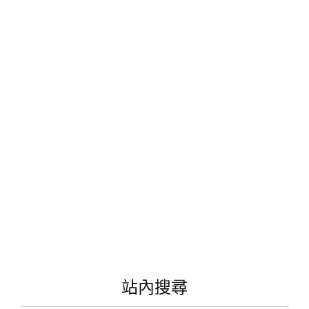
漫
《約
定
的
夢
幻
島
主
題
曲
》
約
定
的
夢
幻
島
伊
莎
站內搜尋
貝
拉