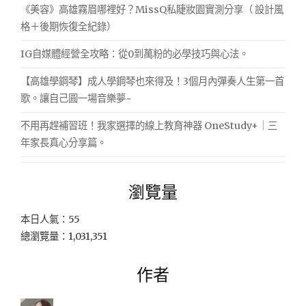
《美容》高雄霧眉哪裡好？MissQ私睫妝園實測分享（ 設計風
格＋後期恢復全紀錄）
IG自媒體經營全攻略：從0到萬粉的必學技巧與心法。
【高雄學鋼琴】成人學鋼琴也來得及！3個月內彈奏人生第一首
歌。讓自己圓一場音樂夢~
不用再趕補習班！我家選擇的線上教育神器 OneStudy+｜三
年家長真心分享篇。
瀏覽量
本日人氣：55
總瀏覽量：1,031,351
作者