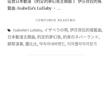
這首日本動漫 《約定的夢幻島主題曲 》 伊莎貝拉的搖
籃曲-Isabella’s Lullaby ， …
"【音
CONTINUE READING
樂
Isabella's Lullaby
,
イザベラの唄
,
伊莎貝拉的搖籃曲
,
頻
道
日本動漫主題曲
,
約定的夢幻島
,
約束のネバーランド
,
分
鋼琴演奏
,
露比比
,
약속의네버랜드
,
이자벨라의자장가
享】
露
比
鋼
琴
頻
道
收
聽
—
日
本
動