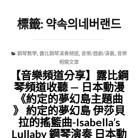
尋
Menu
關
鍵
標籤:
약속의네버랜드
字
鋼琴教學
,
露比鋼琴演奏頻道
,
音樂/戲劇/演藝
,
音樂
相關文章
【音樂頻道分享】露比鋼
琴頻道收聽 — 日本動漫
《約定的夢幻島主題曲
》 約定的夢幻島 伊莎貝
拉的搖籃曲-Isabella’s
Lullaby 鋼琴演奏 日本動