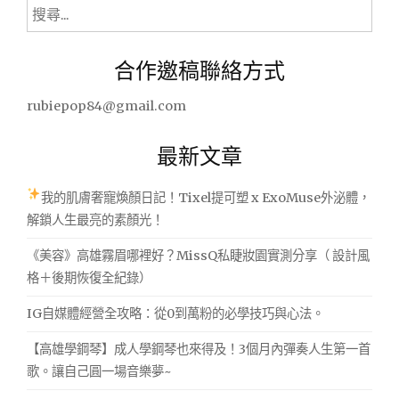
的
搜
搖
尋
籃
關
曲-
合作邀稿聯絡方式
鍵
ISABELLA’S
字:
LULLABY
rubiepop84@gmail.com
鋼
琴
最新文章
演
奏
日
我的肌膚奢寵煥顏日記！Tixel提可塑 x ExoMuse外泌體，
本
解鎖人生最亮的素顏光！
動
畫
《美容》高雄霧眉哪裡好？MissQ私睫妝園實測分享（ 設計風
聽
格＋後期恢復全紀錄）
露
比
IG自媒體經營全攻略：從0到萬粉的必學技巧與心法。
彈
鋼
【高雄學鋼琴】成人學鋼琴也來得及！3個月內彈奏人生第一首
琴
歌。讓自己圓一場音樂夢~
PIANO
COVER