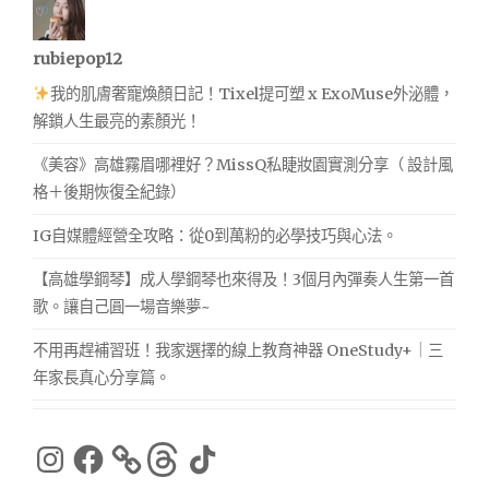
rubiepop12
我的肌膚奢寵煥顏日記！Tixel提可塑 x ExoMuse外泌體，
解鎖人生最亮的素顏光！
《美容》高雄霧眉哪裡好？MissQ私睫妝園實測分享（ 設計風
格＋後期恢復全紀錄）
IG自媒體經營全攻略：從0到萬粉的必學技巧與心法。
【高雄學鋼琴】成人學鋼琴也來得及！3個月內彈奏人生第一首
歌。讓自己圓一場音樂夢~
不用再趕補習班！我家選擇的線上教育神器 OneStudy+｜三
年家長真心分享篇。
Instagram
Facebook
Threads
TikTok