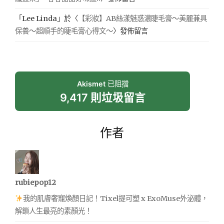
「
Lee Linda
」於〈
【彩妝】AB絲漾魅惑濃睫毛膏～美麗兼具
保養～超順手的睫毛膏心得文～
〉發佈留言
Akismet
已阻擋
9,417 則垃圾留言
作者
rubiepop12
我的肌膚奢寵煥顏日記！Tixel提可塑 x ExoMuse外泌體，
解鎖人生最亮的素顏光！