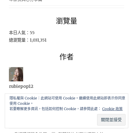
瀏覽量
本日人氣：55
總瀏覽量：1,031,351
作者
rubiepop12
我的肌膚奢寵煥顏日記！Tixel提可塑 x ExoMuse外泌體，
隱私權與 Cookie：此網站可使用 Cookie。繼續使用此網站即表示你同意
解鎖人生最亮的素顏光！
使用 Cookie。
若要瞭解更多資訊，包括如何控制 Cookie，請參閱此處：
Cookie 政策
《美容》高雄霧眉哪裡好？MissQ私睫妝園實測分享（ 設計風
格＋後期恢復全紀錄）