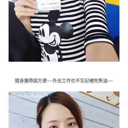
隨身攜帶超方便~~外出工作也不忘記補充魚油~~