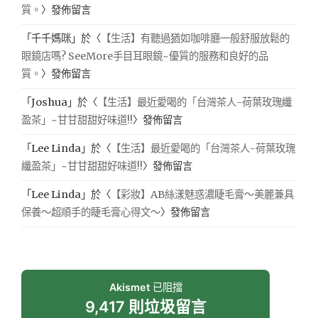
質。
〉發佈留言
「
千千媽咪
」於〈
【生活】有聽過猶如咖啡廳一般舒服放鬆的
眼鏡店嗎? SeeMore手目耳眼鏡~優質的服務和良好的品
質。
〉發佈留言
「
Joshua
」於〈
【生活】最近愛喝的「台灣茶人-荷葉玫瑰纖
盈茶」~甘甘甜甜好味道!!
〉發佈留言
「
Lee Linda
」於〈
【生活】最近愛喝的「台灣茶人-荷葉玫瑰
纖盈茶」~甘甘甜甜好味道!!
〉發佈留言
「
Lee Linda
」於〈
【彩妝】AB絲漾魅惑濃睫毛膏～美麗兼具
保養～超順手的睫毛膏心得文～
〉發佈留言
Akismet
已阻擋
9,417 則垃圾留言