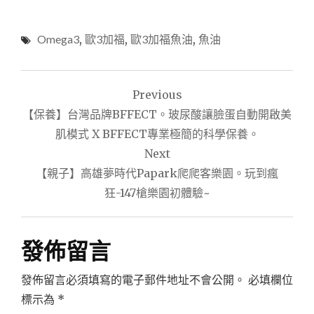
Omega3
,
歐3加福
,
歐3加福魚油
,
魚油
文
Previous
章
【保養】台灣品牌BFFECT。玻尿酸讓臉蛋自動開啟美
導
肌模式 X BFFECT專業極簡的科學保養。
Next
覽
【親子】高雄夢時代Papark爬爬客樂園。玩到瘋
狂-147槍樂園初體驗~
發佈留言
發佈留言必須填寫的電子郵件地址不會公開。
必填欄位
標示為
*