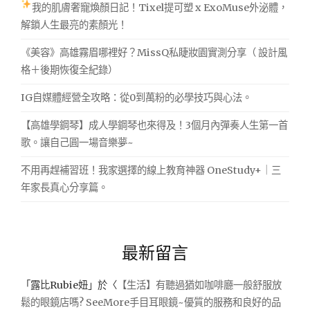
我的肌膚奢寵煥顏日記！Tixel提可塑 x ExoMuse外泌體，
解鎖人生最亮的素顏光！
《美容》高雄霧眉哪裡好？MissQ私睫妝園實測分享（ 設計風
格＋後期恢復全紀錄）
IG自媒體經營全攻略：從0到萬粉的必學技巧與心法。
【高雄學鋼琴】成人學鋼琴也來得及！3個月內彈奏人生第一首
歌。讓自己圓一場音樂夢~
不用再趕補習班！我家選擇的線上教育神器 OneStudy+｜三
年家長真心分享篇。
最新留言
「
露比Rubie妞
」於〈
【生活】有聽過猶如咖啡廳一般舒服放
鬆的眼鏡店嗎? SeeMore手目耳眼鏡~優質的服務和良好的品