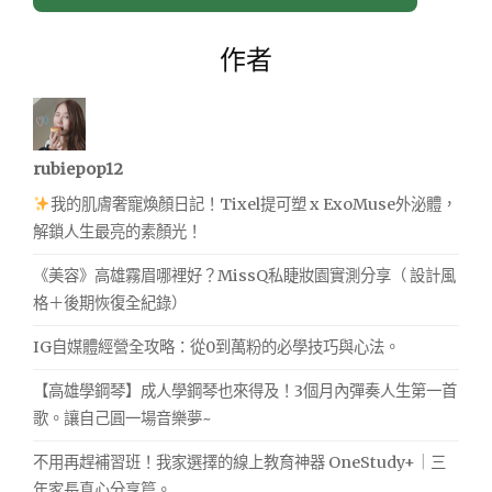
作者
rubiepop12
我的肌膚奢寵煥顏日記！Tixel提可塑 x ExoMuse外泌體，
解鎖人生最亮的素顏光！
《美容》高雄霧眉哪裡好？MissQ私睫妝園實測分享（ 設計風
格＋後期恢復全紀錄）
IG自媒體經營全攻略：從0到萬粉的必學技巧與心法。
【高雄學鋼琴】成人學鋼琴也來得及！3個月內彈奏人生第一首
歌。讓自己圓一場音樂夢~
不用再趕補習班！我家選擇的線上教育神器 OneStudy+｜三
年家長真心分享篇。