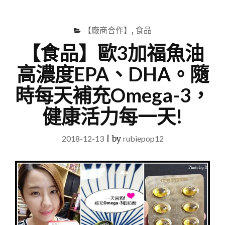
尋
Menu
關
鍵
【廠商合作】
,
食品
字
【食品】歐3加福魚油
高濃度EPA、DHA。隨
時每天補充Omega-3，
健康活力每一天!
2018-12-13
|
by
rubiepop12