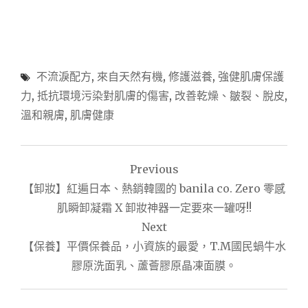
不流淚配方
,
來自天然有機
,
修護滋養
,
強健肌膚保護
力
,
抵抗環境污染對肌膚的傷害
,
改善乾燥、皺裂、脫皮
,
溫和親膚
,
肌膚健康
文
Previous
章
【卸妝】紅遍日本、熱銷韓國的 banila co. Zero 零感
導
肌瞬卸凝霜 X 卸妝神器一定要來一罐呀!!
Next
覽
【保養】平價保養品，小資族的最愛，T.M國民蝸牛水
膠原洗面乳、蘆薈膠原晶凍面膜。