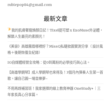
字:
rubiepop84@gmail.com
最新文章
我的肌膚奢寵煥顏日記！Tixel提可塑 x ExoMuse外泌體，
解鎖人生最亮的素顏光！
《美容》高雄霧眉哪裡好？MissQ私睫妝園實測分享（ 設計風
格＋後期恢復全紀錄）
IG自媒體經營全攻略：從0到萬粉的必學技巧與心法。
【高雄學鋼琴】成人學鋼琴也來得及！3個月內彈奏人生第一首
歌。讓自己圓一場音樂夢~
不用再趕補習班！我家選擇的線上教育神器 OneStudy+｜三
年家長真心分享篇。