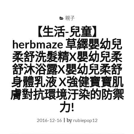
尋
Menu
關
鍵
親子
字
【生活-兒童】
herbmaze 草繹嬰幼兒
柔舒洗髮精X嬰幼兒柔
舒沐浴露X嬰幼兒柔舒
身體乳液 X強健寶寶肌
膚對抗環境汙染的防禦
力!
2016-12-16
|
by
rubiepop12