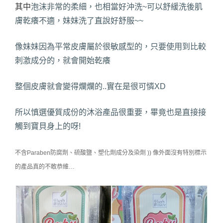
其中
泡沫非常的柔細，也相當好沖洗~可以舒緩洗後肌
膚乾癢不適，妹妹洗了直說好舒服~~
像妹妹因為平常皮膚屬於很敏感型的，只要使用到比較
刺激成分的，就會開始乾癢
整個皮膚就會變得爛爛的..實在是很可憐XD
所以慎選優質成份的沐浴產品很重要，畢竟也是直接接
觸到寶貝身上的呀!
不含Paraben防腐劑、硫酸鹽、塑化劑成分及染劑 )) 像外面沒有特別標示
的產品真的不敢恭維…