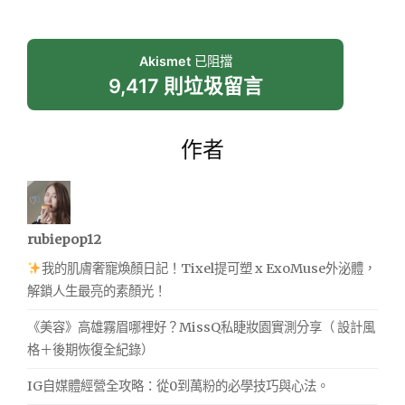
Akismet
已阻擋
9,417 則垃圾留言
作者
rubiepop12
我的肌膚奢寵煥顏日記！Tixel提可塑 x ExoMuse外泌體，
解鎖人生最亮的素顏光！
《美容》高雄霧眉哪裡好？MissQ私睫妝園實測分享（ 設計風
格＋後期恢復全紀錄）
IG自媒體經營全攻略：從0到萬粉的必學技巧與心法。