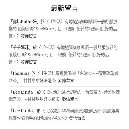
最新留言
「
露比Rubie妞
」於〈
【生活】有聽過猶如咖啡廳一般舒服放
鬆的眼鏡店嗎? SeeMore手目耳眼鏡~優質的服務和良好的品
質。
〉發佈留言
「
千千媽咪
」於〈
【生活】有聽過猶如咖啡廳一般舒服放鬆的
眼鏡店嗎? SeeMore手目耳眼鏡~優質的服務和良好的品
質。
〉發佈留言
「
Joshua
」於〈
【生活】最近愛喝的「台灣茶人-荷葉玫瑰纖
盈茶」~甘甘甜甜好味道!!
〉發佈留言
「
Lee Linda
」於〈
【生活】最近愛喝的「台灣茶人-荷葉玫瑰
纖盈茶」~甘甘甜甜好味道!!
〉發佈留言
「
Lee Linda
」於〈
【彩妝】AB絲漾魅惑濃睫毛膏～美麗兼具
保養～超順手的睫毛膏心得文～
〉發佈留言