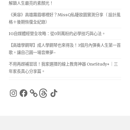
解鎖人生最亮的素顏光！
《美容》高雄霧眉哪裡好？MissQ私睫妝園實測分享（ 設計風
格＋後期恢復全紀錄）
IG自媒體經營全攻略：從0到萬粉的必學技巧與心法。
【高雄學鋼琴】成人學鋼琴也來得及！3個月內彈奏人生第一首
歌。讓自己圓一場音樂夢~
不用再趕補習班！我家選擇的線上教育神器 OneStudy+｜三
年家長真心分享篇。
Instagram
Facebook
Threads
TikTok