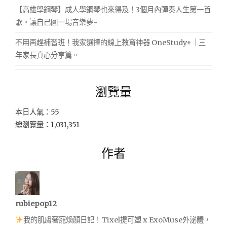
【高雄學鋼琴】成人學鋼琴也來得及！3個月內彈奏人生第一首
歌。讓自己圓一場音樂夢~
不用再趕補習班！我家選擇的線上教育神器 OneStudy+｜三
年家長真心分享篇。
瀏覽量
本日人氣：55
總瀏覽量：1,031,351
作者
rubiepop12
我的肌膚奢寵煥顏日記！Tixel提可塑 x ExoMuse外泌體，