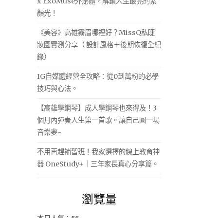
x ExoMuse外泌體，解鎖人生最亮的素
顏光！
《美容》高雄霧眉哪裡好？MissQ私睫
妝園實測分享（ 設計風格＋後期恢復全紀
錄）
IG自媒體經營全攻略：從0到萬粉的必學
技巧與心法。
【高雄學鋼琴】成人學鋼琴也來得及！3
個月內彈奏人生第一首歌。讓自己圓一場
音樂夢~
不用再趕補習班！我家選擇的線上教育神
器 OneStudy+｜三年家長真心分享篇。
瀏覽量