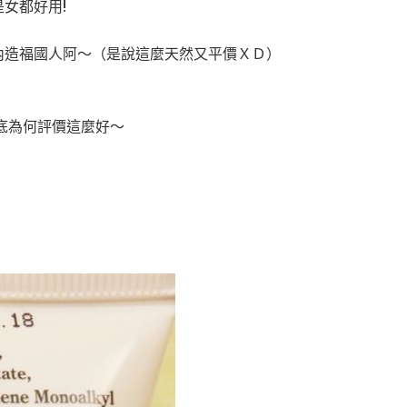
女都好用!
內造福國人阿～（是說這麼天然又平價ＸＤ）
底為何評價這麼好～