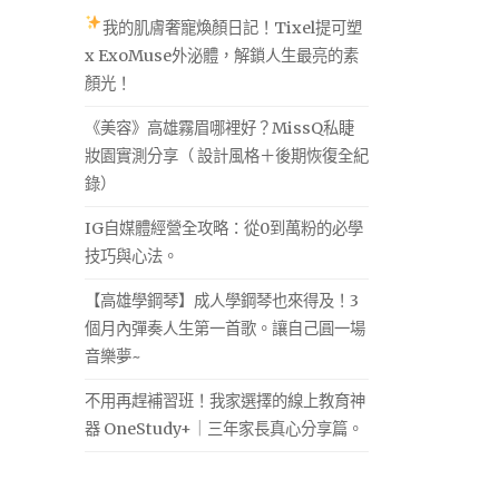
我的肌膚奢寵煥顏日記！Tixel提可塑
x ExoMuse外泌體，解鎖人生最亮的素
顏光！
《美容》高雄霧眉哪裡好？MissQ私睫
妝園實測分享（ 設計風格＋後期恢復全紀
錄）
IG自媒體經營全攻略：從0到萬粉的必學
技巧與心法。
【高雄學鋼琴】成人學鋼琴也來得及！3
個月內彈奏人生第一首歌。讓自己圓一場
音樂夢~
不用再趕補習班！我家選擇的線上教育神
器 OneStudy+｜三年家長真心分享篇。