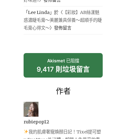
「
Lee Linda
」於〈
【彩妝】AB絲漾魅
惑濃睫毛膏～美麗兼具保養～超順手的睫
毛膏心得文～
〉發佈留言
Akismet
已阻擋
9,417 則垃圾留言
作者
rubiepop12
我的肌膚奢寵煥顏日記！Tixel提可塑