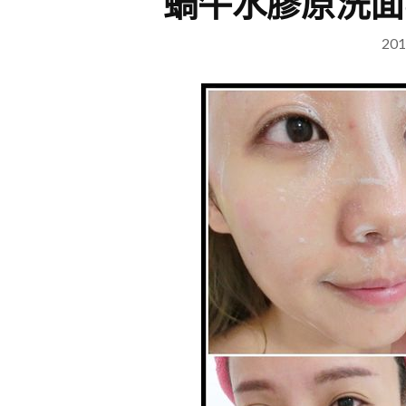
蝸牛水膠原洗面
201