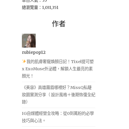
本日人氣：55
總瀏覽量：1,031,351
作者
rubiepop12
我的肌膚奢寵煥顏日記！Tixel提可塑
x ExoMuse外泌體，解鎖人生最亮的素
顏光！
《美容》高雄霧眉哪裡好？MissQ私睫
妝園實測分享（ 設計風格＋後期恢復全紀
錄）
IG自媒體經營全攻略：從0到萬粉的必學
技巧與心法。