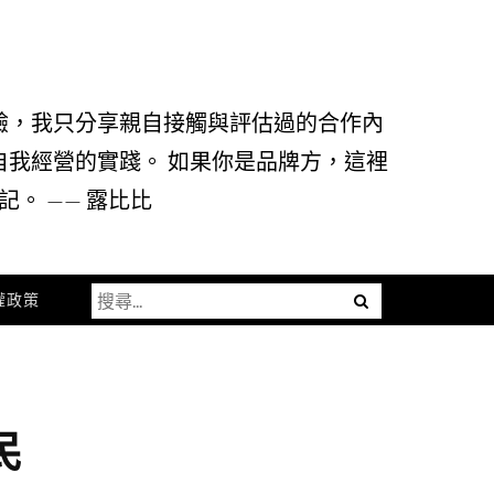
驗，我只分享親自接觸與評估過的合作內
自我經營的實踐。 如果你是品牌方，這裡
。 —— 露比比
搜
Menu
權政策
尋
關
鍵
字:
民