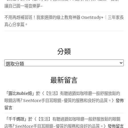
讓自己圓一場音樂夢~
不用再趕補習班！我家選擇的線上教育神器 OneStudy+｜三年家長
真心分享篇。
分類
分
類
最新留言
「
露比Rubie妞
」於〈
【生活】有聽過猶如咖啡廳一般舒服放鬆的
眼鏡店嗎? SeeMore手目耳眼鏡~優質的服務和良好的品質。
〉發佈
留言
「
千千媽咪
」於〈
【生活】有聽過猶如咖啡廳一般舒服放鬆的眼鏡
店嗎? SeeMore手目耳眼鏡~優質的服務和良好的品質。
〉發佈留言