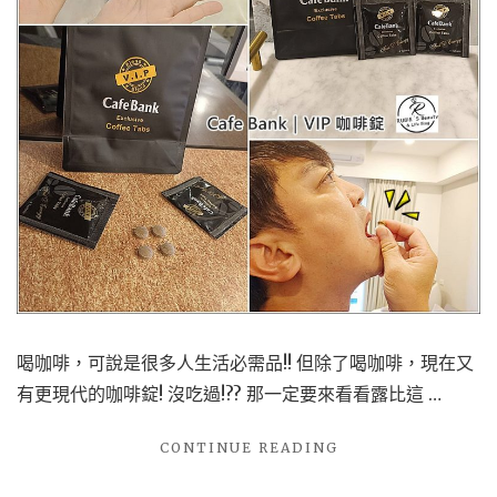
優
泡
泡
染
X
染
完
髮
質
光
澤
UP!"
喝咖啡，可說是很多人生活必需品!! 但除了喝咖啡，現在又
有更現代的咖啡錠! 沒吃過!?? 那一定要來看看露比這 …
"【健
CONTINUE READING
康
食