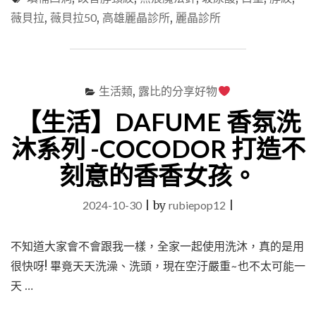
美】
薇貝拉
,
薇貝拉50
,
高雄麗晶診所
,
麗晶診所
薇
貝
拉
—
惱
生活類
,
露比的分享好物
人
【生活】DAFUME 香氛洗
的
脖
沐系列 -COCODOR 打造不
紋
OUT
刻意的香香女孩。
!
還
2024-10-30
|
by
rubiepop12
|
我
青
春
不知道大家會不會跟我一樣，全家一起使用洗沐，真的是用
來
很快呀! 畢竟天天洗澡、洗頭，現在空汙嚴重~也不太可能一
~~~
拯
天 …
救
脖