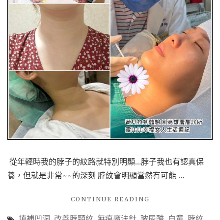
IN
極
限
萃
取
瑪
卡
錠
—
給
MAN
源
源
不
絕
的
從年輕時我的脖子的紋路就特別明顯…脖子我也有認真保
活
養，但就是非常~~的深刻 脖紋會明顯當然有可能 …
力!"
"【高
CONTINUE READING
雄
填補凹洞
,
改善脖頸紋
,
無痕魔法針
,
玻尿酸
,
白童
,
脖紋
,
醫