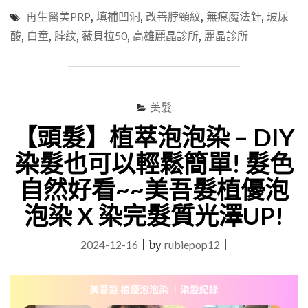
雄
再生醫美PRP
,
填補凹洞
,
改善脖頸紋
,
無痕魔法針
,
玻尿
醫
美】
酸
,
白童
,
脖紋
,
薇貝拉50
,
高雄麗晶診所
,
麗晶診所
無
痕
魔
法
針
美髮
薇
【頭髮】植萃泡泡染 – DIY
貝
拉
染髮也可以輕鬆簡單! 髮色
+PRP
再
自然好看~~美吾髮植優泡
生
醫
泡染 X 染完髮質光澤UP!
美
—
2024-12-16
|
by
rubiepop12
|
惱
人
的
脖
紋