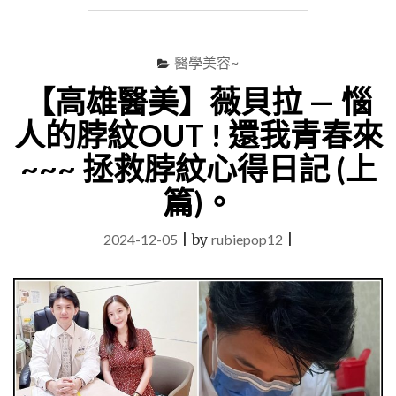
品】
交
出
醫學美容~
你
【高雄醫美】薇貝拉 — 惱
的
拋
人的脖紋OUT ! 還我青春來
額
—
~~~ 拯救脖紋心得日記 (上
突
破
篇)。
傳
統
2024-12-05
|
by
rubiepop12
|
咖
啡
界
限
CAFE
BANK
咖
啡
硬