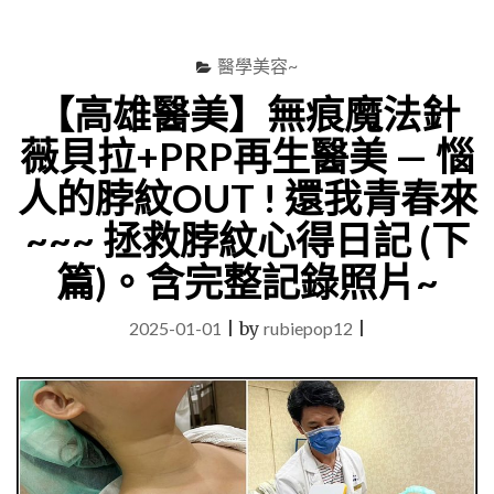
尋
Menu
關
鍵
醫學美容~
字
【高雄醫美】無痕魔法針
薇貝拉+PRP再生醫美 — 惱
人的脖紋OUT ! 還我青春來
~~~ 拯救脖紋心得日記 (下
篇)。含完整記錄照片~
2025-01-01
|
by
rubiepop12
|