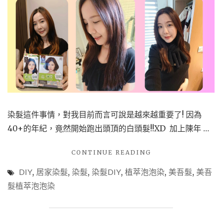
OUT
!
還
我
青
春
來
~~~
拯
救
脖
染髮這件事情，對我目前而言可說是越來越重要了! 因為
紋
40+的年紀，竟然開始跑出頭頂的白頭髮!!XD 加上陳年 …
心
得
"【頭
CONTINUE READING
日
髮】
記
DIY
,
居家染髮
,
染髮
,
染髮DIY
,
植萃泡泡染
,
美吾髮
,
美吾
植
(下
萃
髮植萃泡泡染
篇)。
泡
含
泡
完
染
整