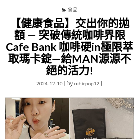
–
記
DIY
食品
錄
染
照
【健康食品】交出你的拋
髮
片
也
~"
額 — 突破傳統咖啡界限
可
以
Cafe Bank 咖啡硬in極限萃
輕
鬆
取瑪卡錠—給MAN源源不
簡
絕的活力!
單!
髮
色
2024-12-10
|
by
rubiepop12
|
自
然
好
看
~~
美
吾
髮
植