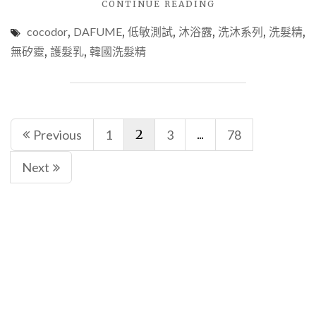
"【生
CONTINUE READING
紋
活】
心
cocodor
,
DAFUME
,
低敏測試
,
沐浴露
,
洗沐系列
,
洗髮精
,
DAFUME
得
香
無矽靈
,
護髮乳
,
韓國洗髮精
日
氛
記
洗
(上
沐
篇)。"
系
Posts
列
2
...
Previous
1
3
78
-
navigation
COCODOR
Next
打
造
不
刻
意
的
香
香
女
孩。"