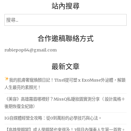
站內搜尋
搜
尋
關
合作邀稿聯絡方式
鍵
字:
rubiepop84@gmail.com
最新文章
我的肌膚奢寵煥顏日記！Tixel提可塑 x ExoMuse外泌體，解鎖
人生最亮的素顏光！
《美容》高雄霧眉哪裡好？MissQ私睫妝園實測分享（ 設計風格＋
後期恢復全紀錄）
IG自媒體經營全攻略：從0到萬粉的必學技巧與心法。
【高雄學鋼琴】成人學鋼琴也來得及！3個月內彈奏人生第一首歌。