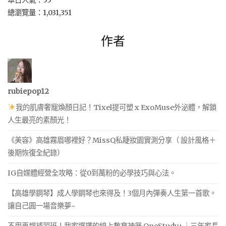
總瀏覽量：1,031,351
作者
rubiepop12
我的肌膚奢寵煥顏日記！Tixel提可塑 x ExoMuse外泌體，解鎖
人生最亮的素顏光！
《美容》高雄霧眉哪裡好？MissQ私睫妝園實測分享（ 設計風格＋
後期恢復全紀錄）
IG自媒體經營全攻略：從0到萬粉的必學技巧與心法。
【高雄學鋼琴】成人學鋼琴也來得及！3個月內彈奏人生第一首歌。
讓自己圓一場音樂夢~
不用再趕補習班！我家選擇的線上教育神器 OneStudy+｜三年家長