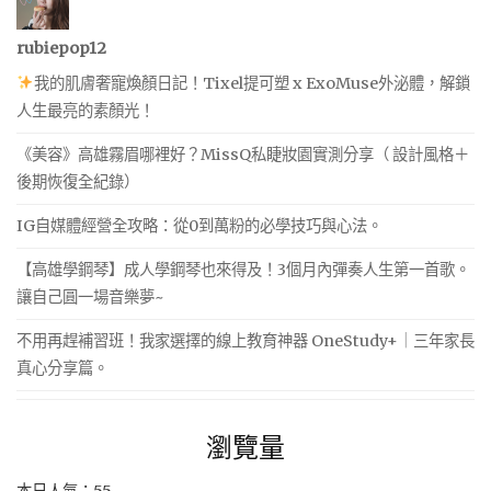
rubiepop12
我的肌膚奢寵煥顏日記！Tixel提可塑 x ExoMuse外泌體，解鎖
人生最亮的素顏光！
《美容》高雄霧眉哪裡好？MissQ私睫妝園實測分享（ 設計風格＋
後期恢復全紀錄）
IG自媒體經營全攻略：從0到萬粉的必學技巧與心法。
【高雄學鋼琴】成人學鋼琴也來得及！3個月內彈奏人生第一首歌。
讓自己圓一場音樂夢~
不用再趕補習班！我家選擇的線上教育神器 OneStudy+｜三年家長
真心分享篇。
瀏覽量
本日人氣：55